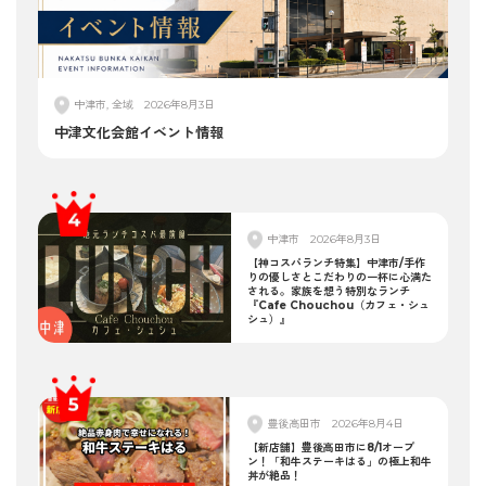
中津市, 全域
2026年8月3日
中津文化会館イベント情報
中津市
2026年8月3日
【神コスパランチ特集】中津市/手作
りの優しさとこだわりの一杯に心満た
される。家族を想う特別なランチ
『Cafe Chouchou（カフェ・シュ
シュ）』
豊後高田市
2026年8月4日
【新店舗】豊後高田市に8/1オープ
ン！「和牛ステーキはる」の極上和牛
丼が絶品！