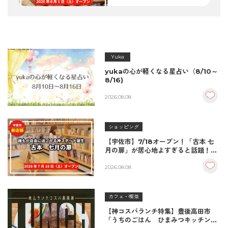
Yuka
yukaの心が軽くなる星占い（8/10～
8/16)
2026.08.08
ショッピング
【宇佐市】7/18オープン！「古本 七
月の扉」が居心地よすぎると話題！絶
品おむすび＆パンとコーヒーで過ごす
至福の読書空間
2026.08.08
カフェ・喫茶
【神コスパランチ特集】豊後高田市
「うちのごはん ひまみつキッチン」