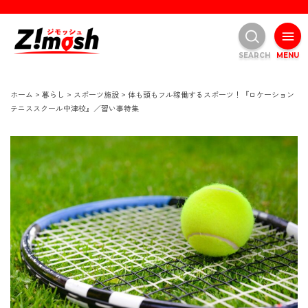
SEARCH
MENU
ホーム
>
暮らし
>
スポーツ施設
>
体も頭もフル稼働するスポーツ！『ロケーション
テニススクール中津校』／習い事特集