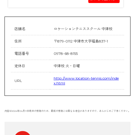
スクール
店舗名
ロケーションテニススクール 中津校
住所
〒879-0112 中津市大字福島837-1
電話番号
0978-68-8155
定休日
中津校 火・日曜
http://www.location-tennis.com/inde
URL
x.html
内容は2024年04月11日時点の情報のため、最新の情報とは異なる場合がありますので、あらかじめご了承ください。