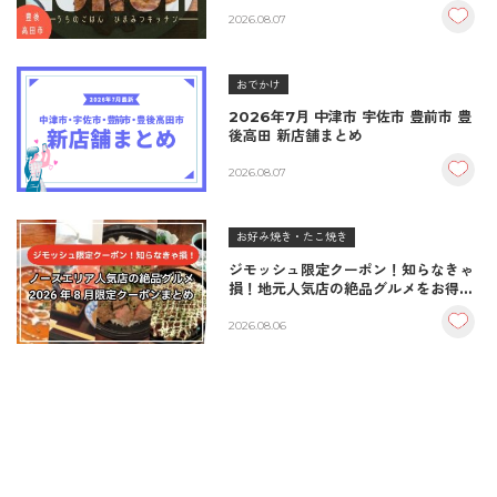
｜秘伝タレが決め手の絶品ハンバーグ
＆生姜焼き！
2026.08.07
おでかけ
2026年7月 中津市 宇佐市 豊前市 豊
後高田 新店舗まとめ
2026.08.07
お好み焼き・たこ焼き
ジモッシュ限定クーポン！知らなきゃ
損！地元人気店の絶品グルメをお得に
楽しむクーポンまとめ
2026.08.06