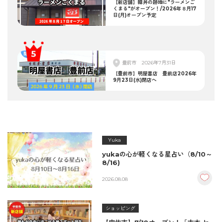
【新店舗】韓丼の跡地に"ラーメンご
くまる"がオープン！/2026年８月17
日(月)オープン予定
豊前市
2026年7月31日
【豊前市】明屋書店 豊前店2026年
9月23日(水)閉店へ
Yuka
yukaの心が軽くなる星占い（8/10～
8/16)
2026.08.08
ショッピング