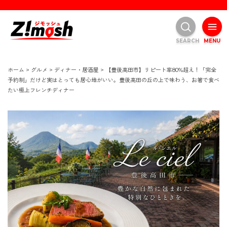
SEARCH
MENU
ホーム
>
グルメ
>
ディナー・居酒屋
>
【豊後高田市】リピート率80%超え！「完全
予約制」だけど実はとっても居心地がいい。豊後高田の丘の上で味わう、お箸で食べ
たい極上フレンチディナー