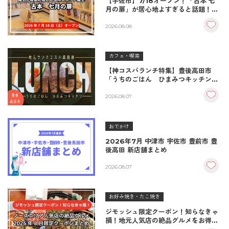
【宇佐市】7/18オープン！「古本 七
月の扉」が居心地よすぎると話題！絶
品おむすび＆パンとコーヒーで過ごす
至福の読書空間
2026.08.08
カフェ・喫茶
【神コスパランチ特集】豊後高田市
「うちのごはん ひまみつキッチン」
｜秘伝タレが決め手の絶品ハンバーグ
＆生姜焼き！
2026.08.07
おでかけ
2026年7月 中津市 宇佐市 豊前市 豊
後高田 新店舗まとめ
2026.08.07
お好み焼き・たこ焼き
ジモッシュ限定クーポン！知らなきゃ
損！地元人気店の絶品グルメをお得に
楽しむクーポンまとめ