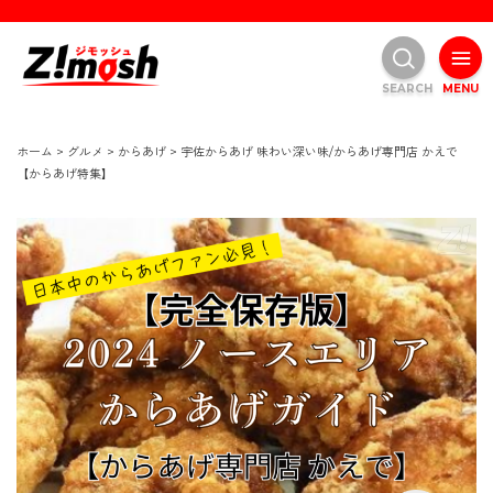
SEARCH
MENU
ホーム
>
グルメ
>
からあげ
>
宇佐からあげ 味わい深い味/からあげ専門店 かえで
【からあげ特集】