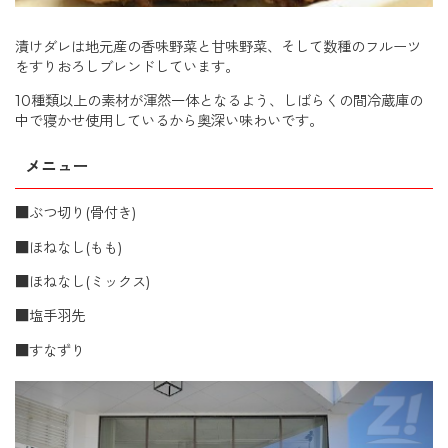
漬けダレは地元産の香味野菜と甘味野菜、そして数種のフルーツ
をすりおろしブレンドしています。
10種類以上の素材が渾然一体となるよう、しばらくの間冷蔵庫の
中で寝かせ使用しているから奥深い味わいです。
メニュー
■ぶつ切り(骨付き)
■ほねなし(もも)
■ほねなし(ミックス)
■塩手羽先
■すなずり