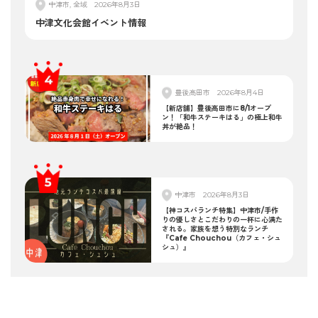
中津市, 全域
2026年8月3日
中津文化会館イベント情報
豊後高田市
2026年8月4日
【新店舗】豊後高田市に8/1オープ
ン！「和牛ステーキはる」の極上和牛
丼が絶品！
中津市
2026年8月3日
【神コスパランチ特集】中津市/手作
りの優しさとこだわりの一杯に心満た
される。家族を想う特別なランチ
『Cafe Chouchou（カフェ・シュ
シュ）』