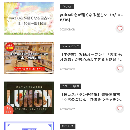
Yuka
yukaの心が軽くなる星占い（8/10～
8/16)
2026.08.08
ショッピング
【宇佐市】7/18オープン！「古本 七
月の扉」が居心地よすぎると話題！絶
品おむすび＆パンとコーヒーで過ごす
至福の読書空間
2026.08.08
カフェ・喫茶
【神コスパランチ特集】豊後高田市
「うちのごはん ひまみつキッチン」
｜秘伝タレが決め手の絶品ハンバーグ
＆生姜焼き！
2026.08.07
おでかけ