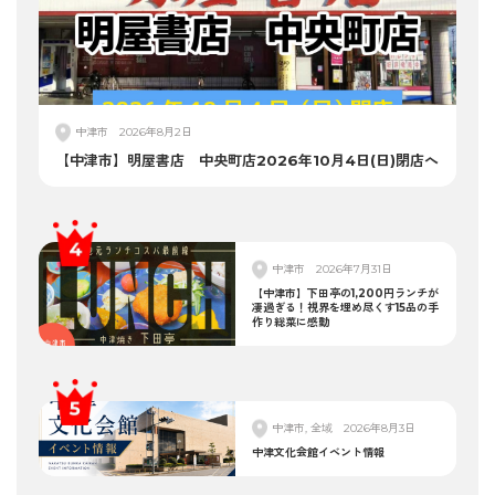
中津市
2026年8月2日
【中津市】明屋書店 中央町店2026年10月4日(日)閉店へ
中津市
2026年7月31日
【中津市】下田亭の1,200円ランチが
凄過ぎる！視界を埋め尽くす15品の手
作り総菜に感動
中津市, 全域
2026年8月3日
中津文化会館イベント情報