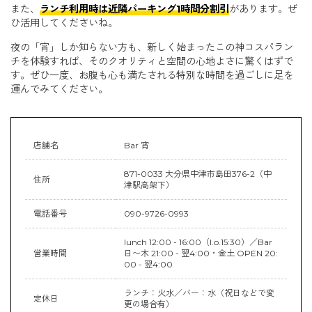
また、
ランチ利用時は近隣パーキング1時間分割引
があります。ぜ
ひ活用してくださいね。
夜の「宵」しか知らない方も、新しく始まったこの神コスパラン
チを体験すれば、そのクオリティと空間の心地よさに驚くはずで
す。ぜひ一度、お腹も心も満たされる特別な時間を過ごしに足を
運んでみてください。
店舗名
Bar 宵
871-0033 大分県中津市島田376-2（中
住所
津駅高架下）
電話番号
090-9726-0993
lunch 12:00 - 16:00（l.o.15:30）／Bar
営業時間
日〜木 21:00 - 翌4:00・金土 OPEN 20:
00 - 翌4:00
ランチ：火水／バー：水（祝日などで変
定休日
更の場合有）