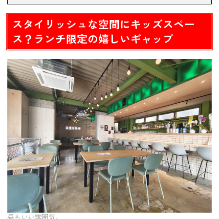
バーの枠を超えるこだわり！1から手作りの本格ドリンクと
スタイリッシュな空間にキッズスペー
デザート
ス？ランチ限定の嬉しいギャップ
まとめ：新しく始まった「宵」のランチで特別なひととき
を
昼もいい雰囲気。