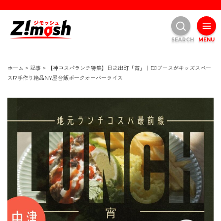
SEARCH
MENU
ホーム
>
記事
>
【神コスパランチ特集】日之出町「宵」｜DJブースがキッズスペー
ス!?手作り絶品NY屋台飯ポークオーバーライス