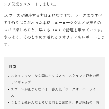
ンチ営業をスタートしました。
DJブースが鎮座する非日常的な空間で、ソースまですべ
て手作りにこだわった本格ニューヨークグルメが驚きのコ
スパで楽しめると、早くも口コミで話題を集めています。
さっそく、そのときめき溢れるクオリティをレポートしま
す。
目次
スタイリッシュな空間にキッズスペース？ランチ限定の嬉
しいギャップ
スプーンが止まらない！一番人気「ポークオーバーライ
ス」
ことこと煮込んだとろける肉と自家製サルサが絶品の「宵
タコス」