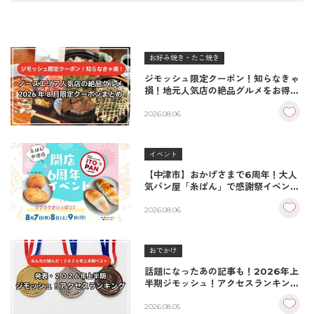
お好み焼き・たこ焼き
ジモッシュ限定クーポン！知らなきゃ
損！地元人気店の絶品グルメをお得に
楽しむクーポンまとめ
2026.08.06
イベント
【中津市】おかげさまで6周年！大人
気パン屋「糸ぱん」で感謝祭イベント
開催！豪華景品が当たる抽選会も
♪（8/7〜8/9）
2026.08.06
おでかけ
話題になったあの記事も！2026年上
半期ジモッシュ！アクセスランキング
BEST10
2026.08.05