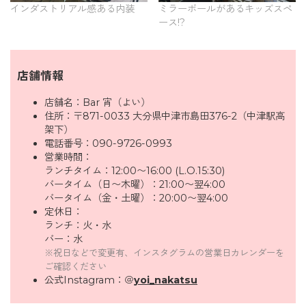
インダストリアル感ある内装
ミラーボールがあるキッズスペ
ース!?
店舗情報
店舗名：Bar 宵（よい）
住所：〒871-0033 大分県中津市島田376-2（中津駅高
架下）
電話番号：090-9726-0993
営業時間：
ランチタイム：12:00〜16:00 (L.O.15:30)
バータイム（日〜木曜）：21:00〜翌4:00
バータイム（金・土曜）：20:00〜翌4:00
定休日：
ランチ：火・水
バー：水
※祝日などで変更有、インスタグラムの営業日カレンダーを
ご確認ください
公式Instagram：＠
yoi_nakatsu