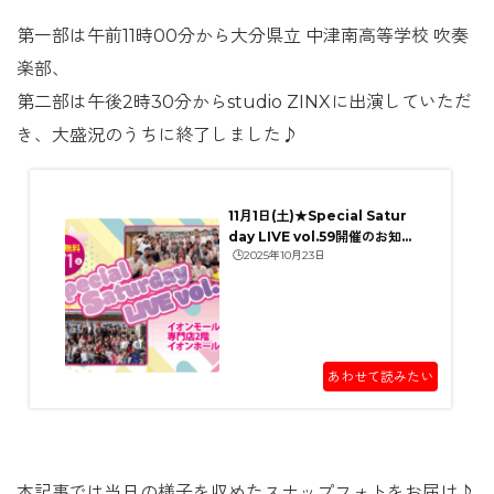
第一部は午前11時00分から大分県立 中津南高等学校 吹奏
楽部、
第二部は午後2時30分からstudio ZINXに出演していただ
き、大盛況のうちに終了しました♪
11月1日(土)★Special Satur
day LIVE vol.59開催のお知ら
🕒️2025年10月23日
せ/中津市イオンモール三光...
あわせて読みたい
本記事では当日の様子を収めたスナップフォトをお届け♪