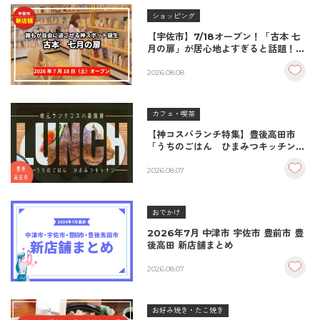
ショッピング
【宇佐市】7/18オープン！「古本 七
月の扉」が居心地よすぎると話題！絶
品おむすび＆パンとコーヒーで過ごす
至福の読書空間
2026.08.08
カフェ・喫茶
【神コスパランチ特集】豊後高田市
「うちのごはん ひまみつキッチン」
｜秘伝タレが決め手の絶品ハンバーグ
＆生姜焼き！
2026.08.07
おでかけ
2026年7月 中津市 宇佐市 豊前市 豊
後高田 新店舗まとめ
2026.08.07
お好み焼き・たこ焼き