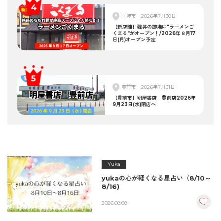
中津市
2026年7月30日
【新店舗】韓丼の跡地に"ラーメンご
くまる"がオープン！/2026年８月17
日(月)オープン予定
豊前市
2026年7月31日
【豊前市】明屋書店 豊前店2026年
9月23日(水)閉店へ
Yuka
yukaの心が軽くなる星占い（8/10～
8/16)
2026.08.08