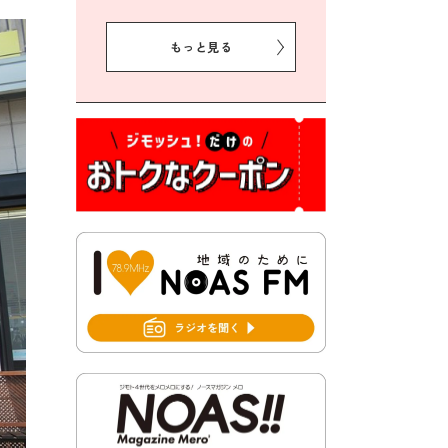
2026年8月5日 豊前市クリー
ン作戦参加者募集
もっと見る
2026年8月3日 千束地域づく
り協議会
2026年8月3日 第13回市町村
対抗「福岡駅伝」出場選手募
集！
2026年7月31日 令和8年熊本
地震義援金の受付について
2026年7月31日 第６次豊前市
総合計画後期基本計画策定業
務委託に係る質問回答につい
て
2026年7月31日 市税等の納付
書が変わります！
2026年7月30日 豊前市立豊前
中学校の進捗状況について