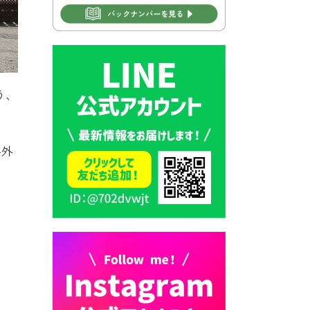
2026年7月30日 豊前市立学校
再編成準備協議会
2026年7月30日 豊前市立学校
紹介≪再編計画の見直しにつ
いて≫
う、
2026年7月29日 豊前市指定ご
み袋販売のお知らせ
県外
2026年7月28日 豊前カラス天
狗みなと祭り（花火大会）開
催決定！
2026年7月28日 ごみ収集日の
お知らせ
2026年7月28日 令和8年度
京築地区水道企業団職員採用
試験（募集）
2026年7月27日 マイナンバー