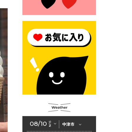
2026年6月23日 （一財）豊前
市佐野・則尾育英会奨学生募
集の「てびき」
2026年6月22日 神楽人の祭展
2026年6月18日 セアカゴケグ
モにご注意ください！
2026年6月17日 クーリングシ
ェルターの指定
2026年6月10日 令和８年経済
センサス-活動調査
2026年6月9日 令和８年第３
回定例会「一般質問一覧表」
2026年6月5日 新婚世帯の家
賃の助成をしています
08/10
SUN
中津市
2026年6月2日 戸籍に氏名の
振り仮名が記載されます