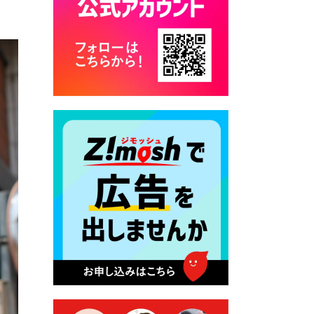
カード交付に伴う休日および
平日夜間開庁の案内
2026年7月22日 令和８年度
「こども文化パスポート事
業」
2026年7月21日 卜仙の郷 お
盆期間の営業時間のお知らせ
2026年7月17日 バス経路検索
のご利用案内
2026年7月10日 台湾伝統音楽
団体 「北埔八音団・楽善軒」
公演開催のお知らせ
2026年7月9日 クラウドファ
ンディング型ふるさと納税の
実施について
2026年7月9日 農地法等に係