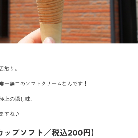
舌触り。
唯一無二のソフトクリームなんです！
極上の隠し味。
ますね♪
ップソフト／税込200円】