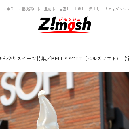
市・宇佐市・豊後高田市・豊前市・吉富町・上毛町・築上町エリアをダッシ
ひんやりスイーツ特集／BELL’S SOFT（ベルズソフト）