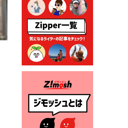
る各種申請に係る登記事項証
明書の添付省略について
2026年7月9日 廃食用油の回
収
2026年7月7日 「おゆずりコ
ーナー」について
2026年7月1日 豊前市民プール
一般開放
2026年7月1日 「豊前市定住促
進奨励金」が始まります！
（令和８年４月１日施行）
2026年6月25日 指定ごみ袋価
格改定
2026年6月23日 公告一覧（市
内業者対象）を更新しまし
た。