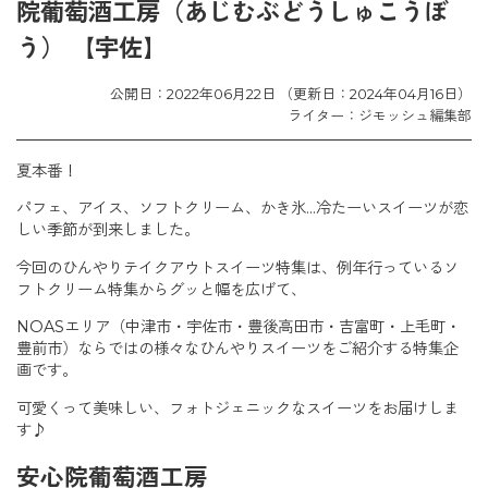
院葡萄酒工房（あじむぶどうしゅこうぼ
う） 【宇佐】
公開日：2022年06月22日 （更新日：2024年04月16日）
ライター：ジモッシュ編集部
夏本番！
パフェ、アイス、ソフトクリーム、かき氷…冷たーいスイーツが恋
しい季節が到来しました。
今回のひんやりテイクアウトスイーツ特集は、例年行っているソ
フトクリーム特集からグッと幅を広げて、
NOASエリア（中津市・宇佐市・豊後高田市・吉富町・上毛町・
豊前市）ならではの様々なひんやりスイーツをご紹介する特集企
画です。
可愛くって美味しい、フォトジェニックなスイーツをお届けしま
す♪
安心院葡萄酒工房