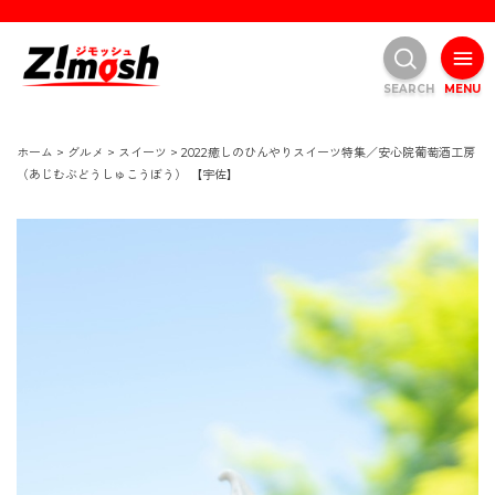
SEARCH
MENU
ホーム
>
グルメ
>
スイーツ
>
2022癒しのひんやりスイーツ特集／安心院葡萄酒工房
（あじむぶどうしゅこうぼう） 【宇佐】