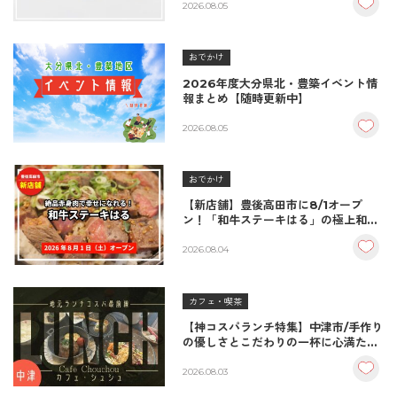
2026.08.05
おでかけ
2026年度大分県北・豊築イベント情
報まとめ【随時更新中】
2026.08.05
おでかけ
【新店舗】豊後高田市に8/1オープ
ン！「和牛ステーキはる」の極上和牛
丼が絶品！
2026.08.04
カフェ・喫茶
【神コスパランチ特集】中津市/手作り
の優しさとこだわりの一杯に心満たさ
れる。家族を想う特別なランチ
『Cafe Chouchou（カフェ・シュ
2026.08.03
シュ）』