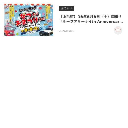
おでかけ
【上毛町】R8年8月8日（土）開催！
「ループアリーナ4th Anniversary
なつda!おまつりda!～あそびにおい
でよ～」
2026.08.03