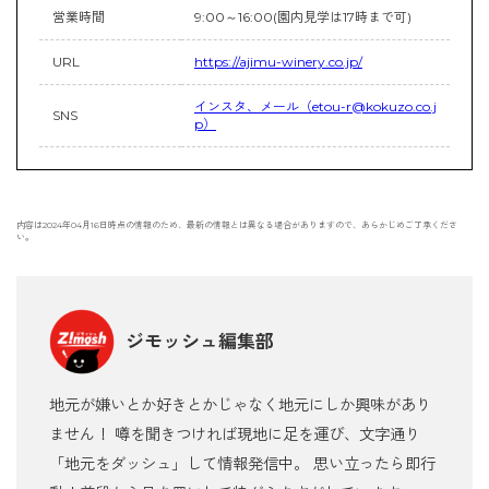
営業時間
9:00～16:00(園内見学は17時まで可)
URL
https://ajimu-winery.co.jp/
インスタ、メール（etou-r@kokuzo.co.j
SNS
p）
内容は2024年04月16日時点の情報のため、最新の情報とは異なる場合がありますので、あらかじめご了承くださ
い。
ジモッシュ編集部
地元が嫌いとか好きとかじゃなく地元にしか興味があり
ません！ 噂を聞きつければ現地に足を運び、文字通り
「地元をダッシュ」して情報発信中。 思い立ったら即行