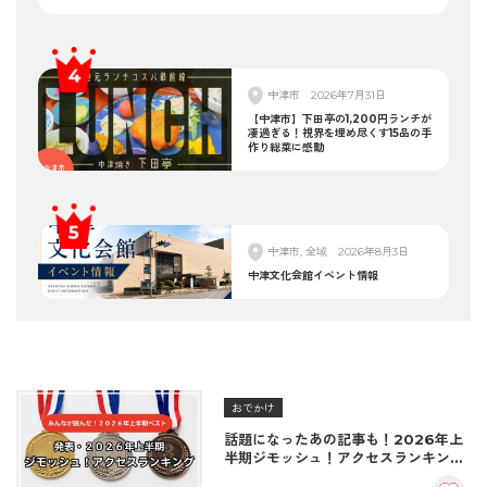
中津市
2026年7月31日
【中津市】下田亭の1,200円ランチが
凄過ぎる！視界を埋め尽くす15品の手
作り総菜に感動
中津市, 全域
2026年8月3日
中津文化会館イベント情報
おでかけ
話題になったあの記事も！2026年上
半期ジモッシュ！アクセスランキング
BEST10