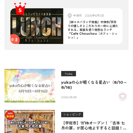
中津市
2026年8月3日
【神コスパランチ特集】中津市/手作
りの優しさとこだわりの一杯に心満た
される。家族を想う特別なランチ
『Cafe Chouchou（カフェ・シュ
シュ）』
Yuka
yukaの心が軽くなる星占い（8/10～
8/16)
2026.08.08
ショッピング
【宇佐市】7/18オープン！「古本 七
月の扉」が居心地よすぎると話題！絶