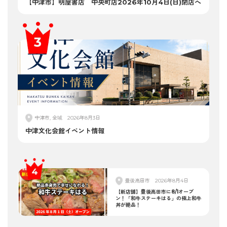
【中津市】明屋書店 中央町店2026年10月4日(日)閉店へ
中津市, 全域
2026年8月3日
中津文化会館イベント情報
豊後高田市
2026年8月4日
【新店舗】豊後高田市に8/1オープ
ン！「和牛ステーキはる」の極上和牛
丼が絶品！