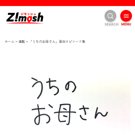
SEARCH
MENU
ホーム
>
連載
>
「うちのお母さん」面白エピソード集