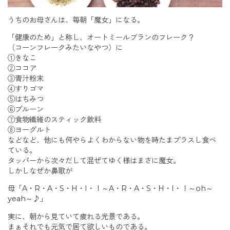
うちのお母さんは、毎朝「魔女」になる。
「健康のため」と称し、オートミールブランのフレーク？
（コーンフレークみたいなやつ）に
①きなこ
②ココア
③青汁粉末
④すりゴマ
⑤はちみつ
⑥プルーン
⑦食物繊維のスティック飲料
⑧ヨーグルト
などなど、他にも何やらよくわからない物を時たまプラスし食べ
ている。
タッパーから次々だして混ぜてゆく様はまさに魔女。
しかしなぜか鼻歌が
母「A・R・A・S・H・I・！～A・R・A・S・H・I・！～oh～
yeah～♪」
実に、朝から見ていて疲れる光景である。
まぁそれでも元気で居て欲しいものである。