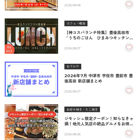
品おむすび＆パンとコーヒーで過ごす
至福の読書空間
2026.08.08
カフェ・喫茶
【神コスパランチ特集】豊後高田市
「うちのごはん ひまみつキッチン」
｜秘伝タレが決め手の絶品ハンバーグ
＆生姜焼き！
2026.08.07
おでかけ
2026年7月 中津市 宇佐市 豊前市 豊
後高田 新店舗まとめ
2026.08.07
お好み焼き・たこ焼き
ジモッシュ限定クーポン！知らなきゃ
損！地元人気店の絶品グルメをお得に
楽しむクーポンまとめ
2026.08.06