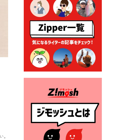
る各種申請に係る登記事項証
明書の添付省略について
2026年7月9日 廃食用油の回
収
2026年7月7日 「おゆずりコ
ーナー」について
2026年7月1日 豊前市民プール
一般開放
2026年7月1日 「豊前市定住促
進奨励金」が始まります！
（令和８年４月１日施行）
2026年6月25日 指定ごみ袋価
格改定
2026年6月23日 公告一覧（市
内業者対象）を更新しまし
た。
い。