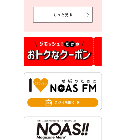
2026年8月5日 豊前市クリー
ン作戦参加者募集
もっと見る
2026年8月3日 千束地域づく
り協議会
2026年8月3日 第13回市町村
対抗「福岡駅伝」出場選手募
集！
2026年7月31日 令和8年熊本
地震義援金の受付について
2026年7月31日 第６次豊前市
総合計画後期基本計画策定業
務委託に係る質問回答につい
て
2026年7月31日 市税等の納付
書が変わります！
2026年7月30日 豊前市立豊前
中学校の進捗状況について