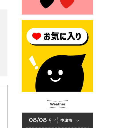
2026年6月23日 （一財）豊前
市佐野・則尾育英会奨学生募
集の「てびき」
2026年6月22日 神楽人の祭展
2026年6月18日 セアカゴケグ
モにご注意ください！
2026年6月17日 クーリングシ
ェルターの指定
2026年6月10日 令和８年経済
センサス-活動調査
2026年6月9日 令和８年第３
回定例会「一般質問一覧表」
2026年6月5日 新婚世帯の家
賃の助成をしています
08/08
SAT
中津市
2026年6月2日 戸籍に氏名の
振り仮名が記載されます