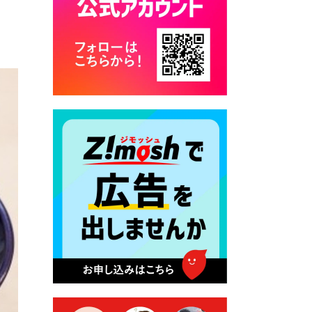
カード交付に伴う休日および
平日夜間開庁の案内
2026年7月22日 令和８年度
「こども文化パスポート事
業」
2026年7月21日 卜仙の郷 お
盆期間の営業時間のお知らせ
2026年7月17日 バス経路検索
のご利用案内
2026年7月10日 台湾伝統音楽
団体 「北埔八音団・楽善軒」
公演開催のお知らせ
2026年7月9日 クラウドファ
ンディング型ふるさと納税の
実施について
2026年7月9日 農地法等に係