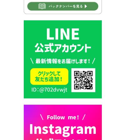
2026年7月30日 豊前市立学校
再編成準備協議会
2026年7月30日 豊前市立学校
紹介≪再編計画の見直しにつ
いて≫
2026年7月29日 豊前市指定ご
み袋販売のお知らせ
2026年7月28日 豊前カラス天
狗みなと祭り（花火大会）開
催決定！
2026年7月28日 ごみ収集日の
お知らせ
2026年7月28日 令和8年度
京築地区水道企業団職員採用
試験（募集）
2026年7月27日 マイナンバー