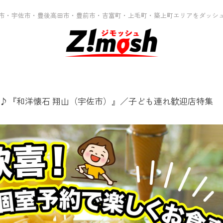
市・宇佐市・豊後高田市・豊前市・吉富町・上毛町・築上町エリアをダッシ
♪『和洋懐石 翔山（宇佐市）』／子ども連れ歓迎店特集