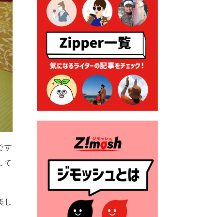
る各種申請に係る登記事項証
明書の添付省略について
2026年7月9日 廃食用油の回
収
2026年7月7日 「おゆずりコ
ーナー」について
2026年7月1日 豊前市民プール
一般開放
2026年7月1日 「豊前市定住促
進奨励金」が始まります！
（令和８年４月１日施行）
です
2026年6月25日 指定ごみ袋価
して
格改定
2026年6月23日 公告一覧（市
内業者対象）を更新しまし
楽し
た。