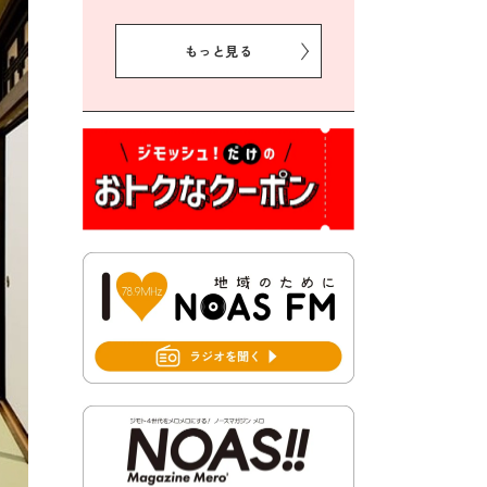
2026年8月5日 豊前市クリー
ン作戦参加者募集
もっと見る
2026年8月3日 千束地域づく
り協議会
2026年8月3日 第13回市町村
対抗「福岡駅伝」出場選手募
集！
2026年7月31日 令和8年熊本
地震義援金の受付について
2026年7月31日 第６次豊前市
総合計画後期基本計画策定業
務委託に係る質問回答につい
て
2026年7月31日 市税等の納付
書が変わります！
2026年7月30日 豊前市立豊前
中学校の進捗状況について