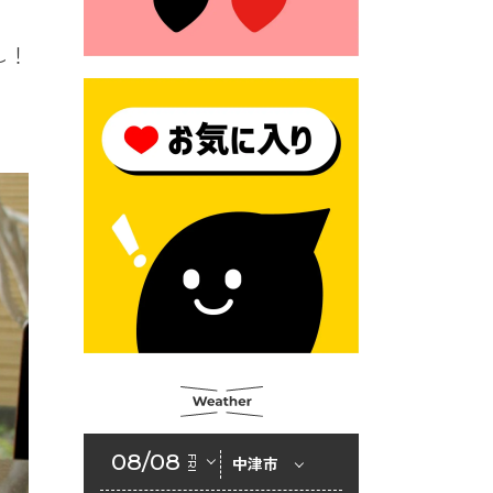
2026年6月23日 （一財）豊前
市佐野・則尾育英会奨学生募
集の「てびき」
し！
2026年6月22日 神楽人の祭展
2026年6月18日 セアカゴケグ
モにご注意ください！
2026年6月17日 クーリングシ
ェルターの指定
2026年6月10日 令和８年経済
センサス-活動調査
2026年6月9日 令和８年第３
回定例会「一般質問一覧表」
2026年6月5日 新婚世帯の家
賃の助成をしています
08/08
FRI
中津市
2026年6月2日 戸籍に氏名の
振り仮名が記載されます