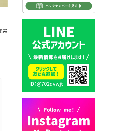
2026年7月30日 豊前市立学校
再編成準備協議会
2026年7月30日 豊前市立学校
充実
紹介≪再編計画の見直しにつ
いて≫
2026年7月29日 豊前市指定ご
み袋販売のお知らせ
2026年7月28日 豊前カラス天
狗みなと祭り（花火大会）開
催決定！
2026年7月28日 ごみ収集日の
お知らせ
2026年7月28日 令和8年度
京築地区水道企業団職員採用
試験（募集）
2026年7月27日 マイナンバー