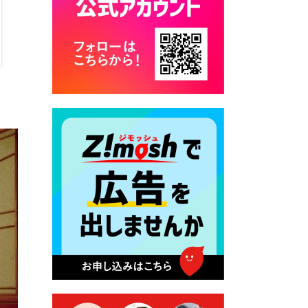
カード交付に伴う休日および
平日夜間開庁の案内
2026年7月22日 令和８年度
「こども文化パスポート事
業」
2026年7月21日 卜仙の郷 お
盆期間の営業時間のお知らせ
2026年7月17日 バス経路検索
のご利用案内
2026年7月10日 台湾伝統音楽
団体 「北埔八音団・楽善軒」
公演開催のお知らせ
2026年7月9日 クラウドファ
ンディング型ふるさと納税の
実施について
2026年7月9日 農地法等に係