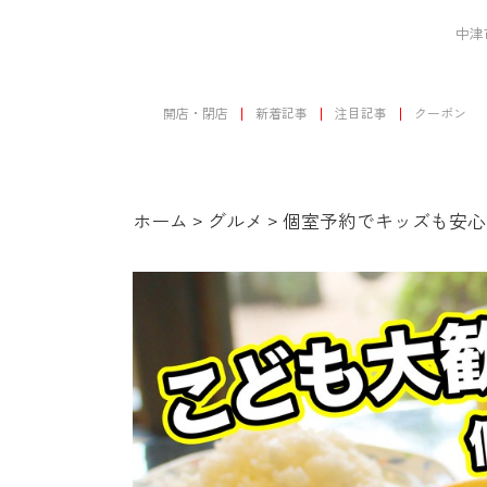
中津
開店・閉店
新着記事
注目記事
クーポン
ホーム
>
グルメ
>
個室予約でキッズも安心