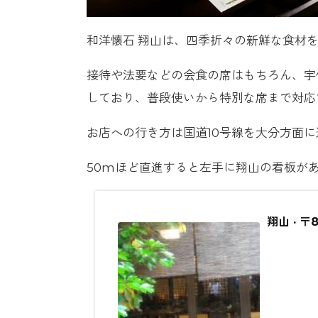
和洋懐石 翔山は、四季折々の新鮮な食材
接待や法要などの会食の席はもちろん、宇
しており、普段使いから特別な席まで対応
お店への行き方は国道10号線を大分方面
50mほど直進すると左手に翔山の看板が
翔山 · 