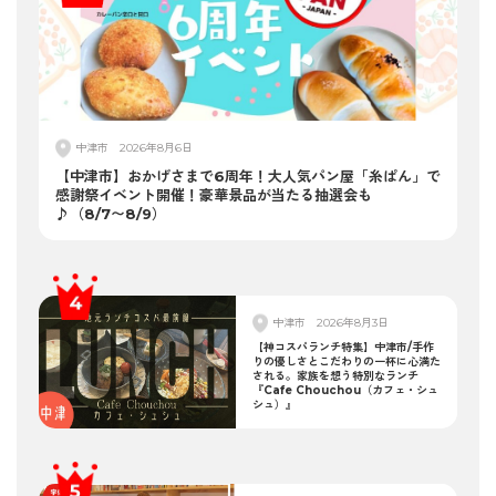
中津市
2026年8月6日
【中津市】おかげさまで6周年！大人気パン屋「糸ぱん」で
感謝祭イベント開催！豪華景品が当たる抽選会も
♪（8/7〜8/9）
中津市
2026年8月3日
【神コスパランチ特集】中津市/手作
りの優しさとこだわりの一杯に心満た
される。家族を想う特別なランチ
『Cafe Chouchou（カフェ・シュ
シュ）』