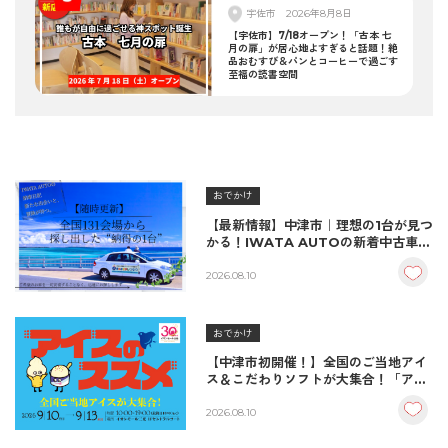
宇佐市
2026年8月8日
【宇佐市】7/18オープン！「古本 七
月の扉」が居心地よすぎると話題！絶
品おむすび＆パンとコーヒーで過ごす
至福の読書空間
おでかけ
【最新情報】中津市｜理想の1台が見つ
かる！IWATA AUTOの新着中古車＆
納車実績をご紹介
2026.08.10
おでかけ
【中津市初開催！】全国のご当地アイ
ス＆こだわりソフトが大集合！「アイ
スのススメ」開催決定！
2026.08.10