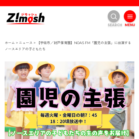
SEARCH
MENU
ホーム
>
ニュース
>
【宇佐市／封戸保育園】NOAS FM「園児の主張」に出演する
ノースエリアの子どもたち