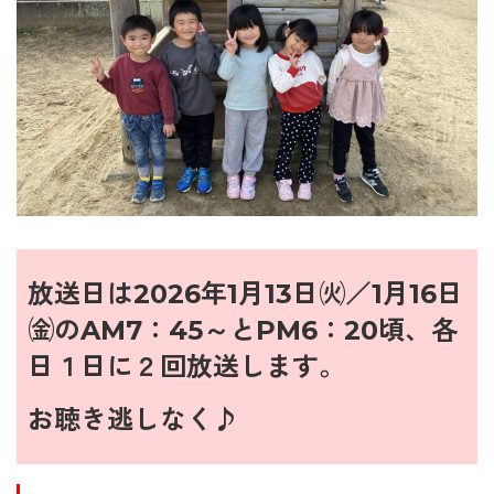
放送日は
2026年1月13
日㈫／1月16日
㈮のAM7：45～とPM6：20頃、各
日１日に２回放送します。
お聴き逃しなく♪