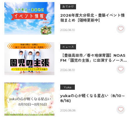
おでかけ
2026年度大分県北・豊築イベント情
報まとめ【随時更新中】
2026.08.10
ニュース
【豊後高田市／香々地保育園】NOAS
FM「園児の主張」に出演するノース
エリアの子どもたち
2026.08.10
Yuka
yukaの心が軽くなる星占い（8/10～
8/16)
2026.08.08