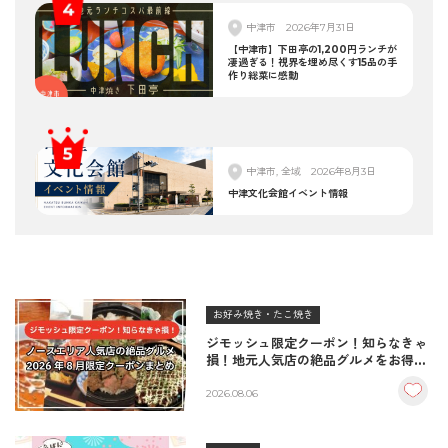
中津市
2026年7月31日
【中津市】下田亭の1,200円ランチが
凄過ぎる！視界を埋め尽くす15品の手
作り総菜に感動
中津市, 全域
2026年8月3日
中津文化会館イベント情報
お好み焼き・たこ焼き
ジモッシュ限定クーポン！知らなきゃ
損！地元人気店の絶品グルメをお得に
楽しむクーポンまとめ
2026.08.06