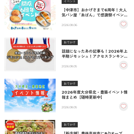
イベント
【中津市】おかげさまで6周年！大人
気パン屋「糸ぱん」で感謝祭イベント
開催！豪華景品が当たる抽選会も
♪（8/7〜8/9）
2026.08.06
おでかけ
話題になったあの記事も！2026年上
半期ジモッシュ！アクセスランキング
BEST10
2026.08.05
おでかけ
2026年度大分県北・豊築イベント情
報まとめ【随時更新中】
2026.08.05
おでかけ
【新店舗】豊後高田市に8/1オープ