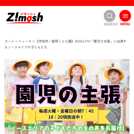
SEARCH
MENU
ホーム
>
ニュース
>
【宇佐市／普照こども園】NOAS FM「園児の主張」に出演す
るノースエリアの子どもたち