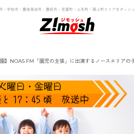
市・宇佐市・豊後高田市・豊前市・吉富町・上毛町・築上町エリアをダッシ
園】NOAS FM「園児の主張」に出演するノースエリアの