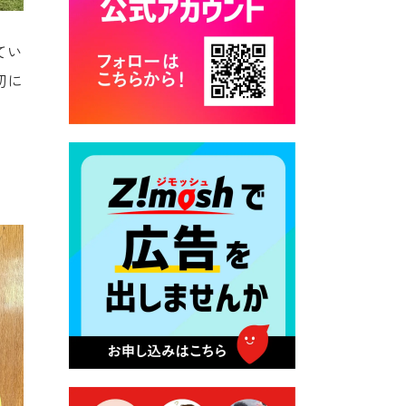
2026年7月28日 令和8年度
京築地区水道企業団職員採用
てい
試験（募集）
切に
2026年7月27日 マイナンバー
カード交付に伴う休日および
平日夜間開庁の案内
2026年7月22日 令和８年度
「こども文化パスポート事
業」
2026年7月21日 卜仙の郷 お
盆期間の営業時間のお知らせ
2026年7月17日 バス経路検索
のご利用案内
2026年7月10日 台湾伝統音楽
団体 「北埔八音団・楽善軒」
公演開催のお知らせ