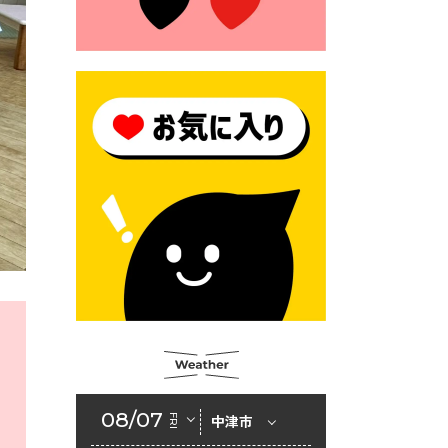
2026年6月23日 公告一覧（市
内業者対象）を更新しまし
た。
2026年6月23日 （一財）豊前
市佐野・則尾育英会奨学生募
集の「てびき」
2026年6月22日 神楽人の祭展
2026年6月18日 セアカゴケグ
モにご注意ください！
2026年6月17日 クーリングシ
ェルターの指定
、
2026年6月10日 令和８年経済
センサス-活動調査
2026年6月9日 令和８年第３
08/07
FRI
中津市
回定例会「一般質問一覧表」