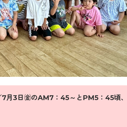
／7
月3日㈮のAM7：45～とPM5：45頃