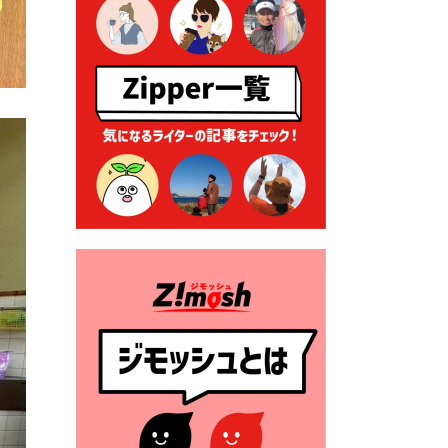
2026年7月9日 クラウドファ
ンディング型ふるさと納税の
実施について
2026年7月9日 農地法等に係
る各種申請に係る登記事項証
明書の添付省略について
2026年7月9日 廃食用油の回
収
2026年7月7日 「おゆずりコ
ーナー」について
2026年7月1日 豊前市民プール
一般開放
2026年7月1日 「豊前市定住促
進奨励金」が始まります！
（令和８年４月１日施行）
2026年6月25日 指定ごみ袋価
格改定