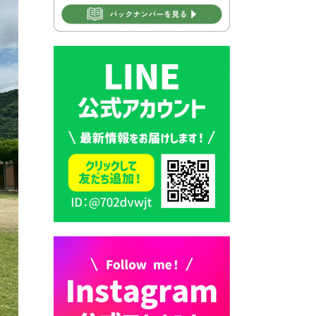
2026年7月31日 市税等の納付
書が変わります！
2026年7月30日 豊前市立豊前
中学校の進捗状況について
2026年7月30日 豊前市立学校
再編成準備協議会
2026年7月30日 豊前市立学校
紹介≪再編計画の見直しにつ
いて≫
2026年7月29日 豊前市指定ご
み袋販売のお知らせ
2026年7月28日 豊前カラス天
狗みなと祭り（花火大会）開
催決定！
2026年7月28日 ごみ収集日の
お知らせ