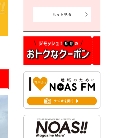
2026年8月5日 豊前市プレミ
アム付き商品券事業に関する
もっと見る
お知らせ
2026年8月5日 豊前市クリー
ン作戦参加者募集
2026年8月3日 千束地域づく
り協議会
2026年8月3日 第13回市町村
対抗「福岡駅伝」出場選手募
集！
2026年7月31日 令和8年熊本
地震義援金の受付について
2026年7月31日 第６次豊前市
総合計画後期基本計画策定業
務委託に係る質問回答につい
て