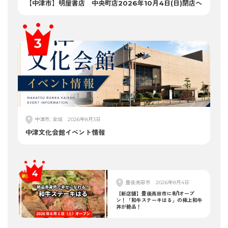
【中津市】明屋書店 中央町店2026年10月4日(日)閉店へ
中津市, 全域
2026年8月3日
中津文化会館イベント情報
豊後高田市
2026年8月4日
【新店舗】豊後高田市に8/1オープ
ン！「和牛ステーキはる」の極上和牛
丼が絶品！