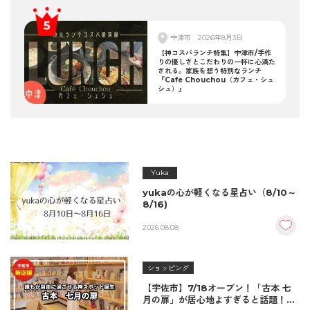
中津市
2026年8月3日
【神コスパランチ特集】中津市/手作
りの優しさとこだわりの一杯に心満た
される。家族を想う特別なランチ
『Cafe Chouchou（カフェ・シュ
シュ）』
Yuka
yukaの心が軽くなる星占い（8/10～
8/16)
2026.08.08
ショッピング
【宇佐市】7/18オープン！「古本 七
月の扉」が居心地よすぎると話題！絶