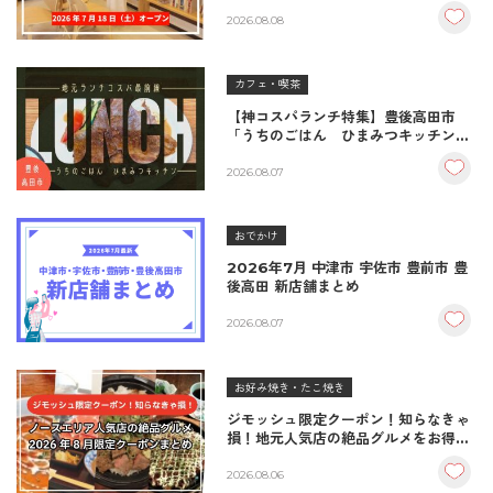
品おむすび＆パンとコーヒーで過ごす
至福の読書空間
2026.08.08
カフェ・喫茶
【神コスパランチ特集】豊後高田市
「うちのごはん ひまみつキッチン」
｜秘伝タレが決め手の絶品ハンバーグ
＆生姜焼き！
2026.08.07
おでかけ
2026年7月 中津市 宇佐市 豊前市 豊
後高田 新店舗まとめ
2026.08.07
お好み焼き・たこ焼き
ジモッシュ限定クーポン！知らなきゃ
損！地元人気店の絶品グルメをお得に
楽しむクーポンまとめ
2026.08.06