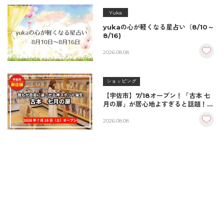
Yuka
yukaの心が軽くなる星占い（8/10～
8/16)
2026.08.08
ショッピング
【宇佐市】7/18オープン！「古本 七
月の扉」が居心地よすぎると話題！絶
品おむすび＆パンとコーヒーで過ごす
至福の読書空間
2026.08.08