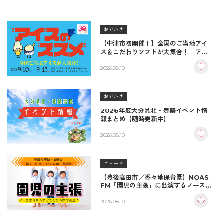
おでかけ
【中津市初開催！】全国のご当地アイ
ス＆こだわりソフトが大集合！「アイ
スのススメ」開催決定！
2026.08.10
おでかけ
2026年度大分県北・豊築イベント情
報まとめ【随時更新中】
2026.08.10
ニュース
【豊後高田市／香々地保育園】NOAS
FM「園児の主張」に出演するノース
エリアの子どもたち
2026.08.10