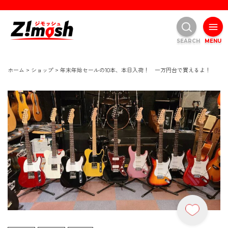
SEARCH
MENU
ホーム
>
ショップ
>
年末年始セールの10本、本日入荷！ 一万円台で買えるよ！