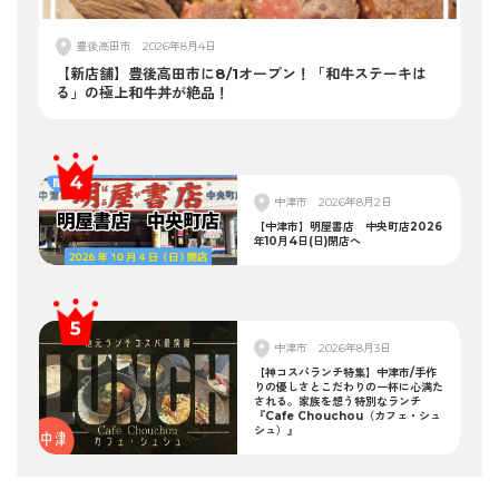
豊後高田市
2026年8月4日
【新店舗】豊後高田市に8/1オープン！「和牛ステーキは
る」の極上和牛丼が絶品！
中津市
2026年8月2日
【中津市】明屋書店 中央町店2026
年10月4日(日)閉店へ
中津市
2026年8月3日
【神コスパランチ特集】中津市/手作
りの優しさとこだわりの一杯に心満た
される。家族を想う特別なランチ
『Cafe Chouchou（カフェ・シュ
シュ）』