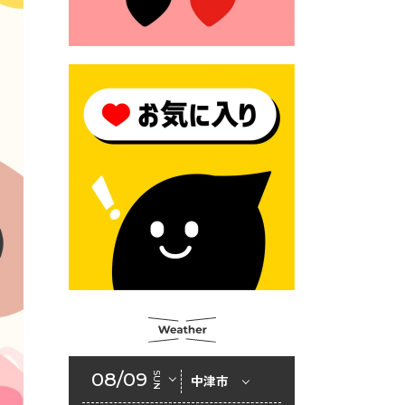
2026年6月23日 （一財）豊前
市佐野・則尾育英会奨学生募
集の「てびき」
2026年6月22日 神楽人の祭展
2026年6月18日 セアカゴケグ
モにご注意ください！
2026年6月17日 クーリングシ
ェルターの指定
2026年6月10日 令和８年経済
センサス-活動調査
2026年6月9日 令和８年第３
回定例会「一般質問一覧表」
2026年6月5日 新婚世帯の家
賃の助成をしています
08/09
SUN
中津市
2026年6月2日 戸籍に氏名の
振り仮名が記載されます