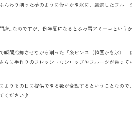
ふんわり削った夢のように儚いかき氷に、厳選したフルー
門店…なのですが、例年夏になるとふわ雪アミーコという
で瞬間冷却させながら削った「糸ピンス（韓国かき氷）」
さらに手作りのフレッシュなシロップやフルーツが乗って
によりその日に提供できる数が変動するということなので
てください♪