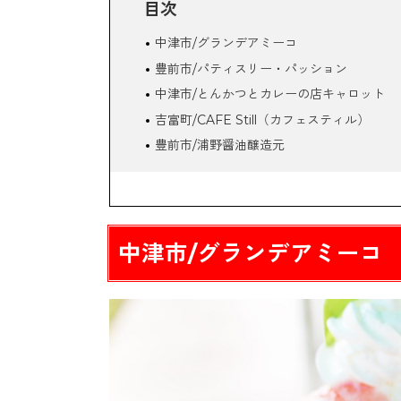
目次
中津市/グランデアミーコ
豊前市/パティスリー・パッション
中津市/とんかつとカレーの店キャロット
吉富町/CAFE Still（カフェスティル）
豊前市/浦野醤油醸造元
中津市耶馬溪町/陶cafeしきろ庵
中津市/グランデアミーコ