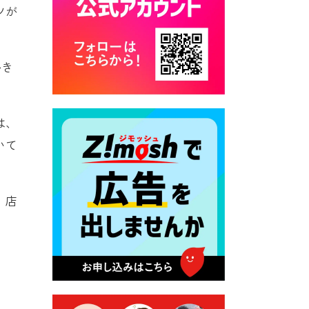
ツが
カード交付に伴う休日および
平日夜間開庁の案内
2026年7月22日 令和８年度
かき
「こども文化パスポート事
業」
2026年7月21日 卜仙の郷 お
盆期間の営業時間のお知らせ
は、
いて
2026年7月17日 バス経路検索
のご利用案内
2026年7月10日 台湾伝統音楽
、店
団体 「北埔八音団・楽善軒」
公演開催のお知らせ
2026年7月9日 クラウドファ
ンディング型ふるさと納税の
実施について
2026年7月9日 農地法等に係