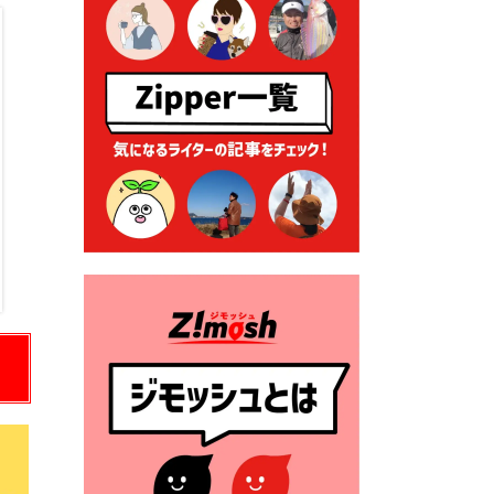
る各種申請に係る登記事項証
明書の添付省略について
2026年7月9日 廃食用油の回
収
2026年7月7日 「おゆずりコ
ーナー」について
2026年7月1日 豊前市民プール
一般開放
2026年7月1日 「豊前市定住促
進奨励金」が始まります！
（令和８年４月１日施行）
2026年6月25日 指定ごみ袋価
格改定
2026年6月23日 公告一覧（市
内業者対象）を更新しまし
た。