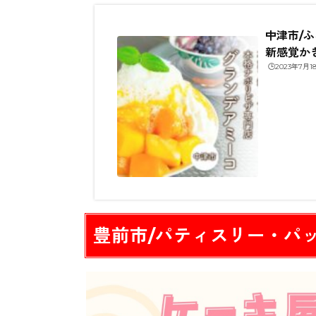
中津市/
新感覚かき
🕒️2023年7月1
豊前市/パティスリー・パ