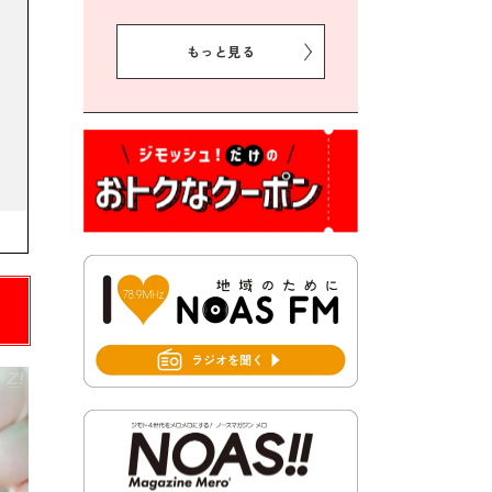
2026年8月5日 豊前市クリー
ン作戦参加者募集
もっと見る
2026年8月3日 千束地域づく
り協議会
2026年8月3日 第13回市町村
対抗「福岡駅伝」出場選手募
集！
2026年7月31日 令和8年熊本
地震義援金の受付について
2026年7月31日 第６次豊前市
総合計画後期基本計画策定業
務委託に係る質問回答につい
て
2026年7月31日 市税等の納付
書が変わります！
2026年7月30日 豊前市立豊前
中学校の進捗状況について