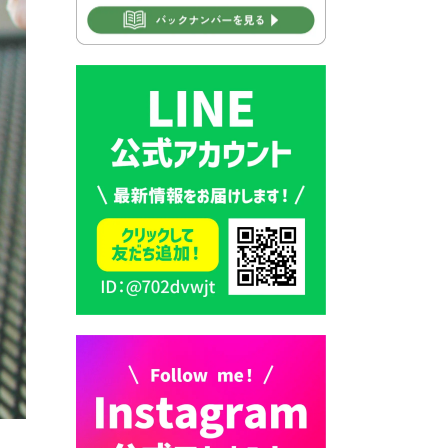
2026年7月30日 豊前市立学校
再編成準備協議会
2026年7月30日 豊前市立学校
紹介≪再編計画の見直しにつ
いて≫
2026年7月29日 豊前市指定ご
み袋販売のお知らせ
2026年7月28日 豊前カラス天
狗みなと祭り（花火大会）開
催決定！
2026年7月28日 ごみ収集日の
お知らせ
2026年7月28日 令和8年度
京築地区水道企業団職員採用
試験（募集）
2026年7月27日 マイナンバー