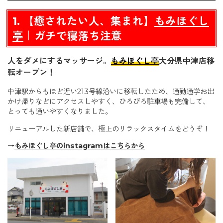
6.クラックスコーン｜リニューアル移転して大復活！
1. 【癒されたい人、集まれ】
もみほぐし
7.【話題沸騰】リトワーズベーカリー｜パン革命、起こっ
てます
亭
｜ガチで寝落ち注意
8.【温浴施設・カフェも併設】HOTEL MEGURI
人をダメにするマッサージ。
もみほぐし亭
大分県中津店移
転オープン！
中津駅からもほど近い213号線沿いに移転したため、通勤通学お出
かけ帰りなどにアクセスしやすく、ひろびろ駐車場も完備して、
とっても通いやすくなりました。
リニューアルした新店舗で、極上のリラックスタイムをどうぞ！
→
もみほぐし亭のinstagramはこちらから