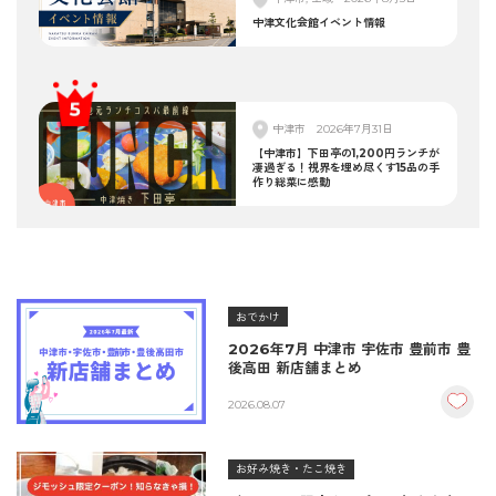
中津文化会館イベント情報
中津市
2026年7月31日
【中津市】下田亭の1,200円ランチが
凄過ぎる！視界を埋め尽くす15品の手
作り総菜に感動
おでかけ
2026年7月 中津市 宇佐市 豊前市 豊
後高田 新店舗まとめ
2026.08.07
お好み焼き・たこ焼き