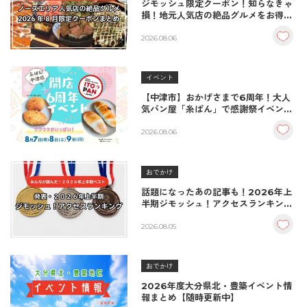
ジモッシュ限定クーポン！知らなきゃ
損！地元人気店の絶品グルメをお得に
楽しむクーポンまとめ
2026.08.06
イベント
【中津市】おかげさまで6周年！大人
気パン屋「糸ぱん」で感謝祭イベント
開催！豪華景品が当たる抽選会も
♪（8/7〜8/9）
2026.08.06
おでかけ
話題になったあの記事も！2026年上
半期ジモッシュ！アクセスランキング
BEST10
2026.08.05
おでかけ
2026年度大分県北・豊築イベント情
報まとめ【随時更新中】