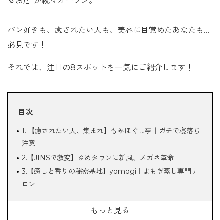
るお店”が続々オープン。
パン好きも、癒されたい人も、美容に目覚めたあなたも…
必見です！
それでは、注目の8スポットを一気にご紹介します！
目次
1. 【癒されたい人、集まれ】
もみほぐし亭
｜ガチで寝落ち
注意
2.【JINSで激変】ゆめタウンに新風、メガネ革命
3.【癒しと香りの秘密基地】yomogi｜よもぎ蒸し専門サ
ロン
4.【焼き菓子ならココ】ROSE N 移転オープン
もっと見る
5.佐藤とよかわクリニック｜7月新築オープン予定