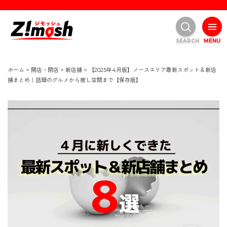
SEARCH
MENU
ホーム
>
開店・閉店
>
新店舗
>
【2025年4月版】ノースエリア最新スポット＆新店
舗まとめ｜話題のグルメから癒し空間まで【保存版】