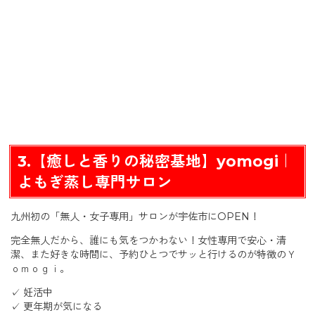
3.【癒しと香りの秘密基地】yomogi｜
よもぎ蒸し専門サロン
九州初の「無人・女子専用」サロンが宇佐市にOPEN！
完全無人だから、誰にも気をつかわない！女性専用で安心・清
潔、また好きな時間に、予約ひとつでサッと行けるのが特徴のＹ
ｏｍｏｇｉ。
✓ 妊活中
✓ 更年期が気になる