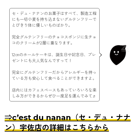
セ・デュ・ナナンのお菓子はすべて、製造工程
にも一切小麦を持ち込まないグルテンフリーで
とびきり体に優しいものばかり。
完全グルテンフリーのチョコスポンジに生チョ
コのクリームが2層に重なります。
12㎝のホールケーキは、誕生日や記念日、プレ
ゼントにも大人気なんですって！
完全にグルテンフリーだからアレルギーを持っ
ている方も安心して食べることができますよ。
店内にはカフェスペースもあっていろいろな楽
しみ方ができるからぜひ一度足を運んでみて♬
⇒c’est du nanan（セ・デュ・ナナ
ン）宇佐店の詳細はこちらから