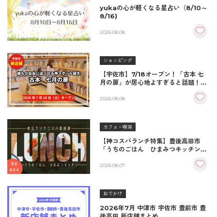
yukaの心が軽くなる星占い（8/10～
8/16)
2026.08.08
ショッピング
【宇佐市】7/18オープン！「古本 七
月の扉」が居心地よすぎると話題！絶
品おむすび＆パンとコーヒーで過ごす
至福の読書空間
2026.08.08
カフェ・喫茶
【神コスパランチ特集】豊後高田市
「うちのごはん ひまみつキッチン」
｜秘伝タレが決め手の絶品ハンバーグ
＆生姜焼き！
2026.08.07
おでかけ
2026年7月 中津市 宇佐市 豊前市 豊
後高田 新店舗まとめ