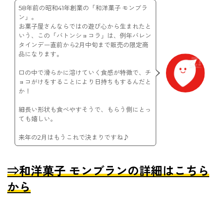
58年前の昭和41年創業の「和洋菓子 モンブラ
ン」。
お菓子屋さんならではの遊び心から生まれたと
いう、この「バトンショコラ」は、例年バレン
タインデー直前から2月中旬まで販売の限定商
品になります。
口の中で滑らかに溶けていく食感が特徴で、チ
ョコがけをすることにより日持ちもするんだと
か！
細長い形状も食べやすそうで、もらう側にとっ
ても嬉しい。
来年の2月はもうこれで決まりですね♪
⇒和洋菓子 モンブランの詳細はこちら
から