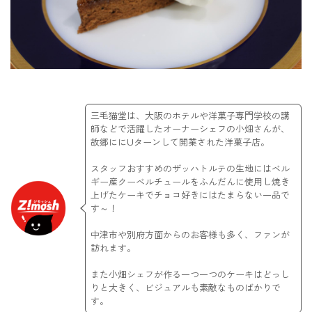
三毛猫堂は、大阪のホテルや洋菓子専門学校の講
師などで活躍したオーナーシェフの小畑さんが、
故郷ににUターンして開業された洋菓子店。
スタッフおすすめのザッハトルテの生地にはベル
ギー産クーベルチュールをふんだんに使用し焼き
上げたケーキでチョコ好きにはたまらない一品で
す～！
中津市や別府方面からのお客様も多く、ファンが
訪れます。
また小畑シェフが作る一つ一つのケーキはどっし
りと大きく、ビジュアルも素敵なものばかりで
す。