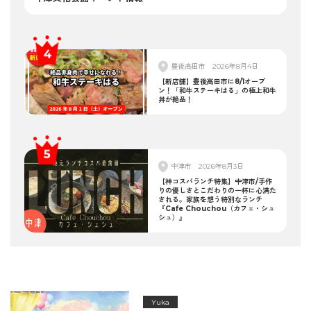
豊後高田市
2026年8月4日
【新店舗】豊後高田市に8/1オープ
ン！「和牛ステーキはる」の極上和牛
丼が絶品！
中津市
2026年8月3日
【神コスパランチ特集】中津市/手作
りの優しさとこだわりの一杯に心満た
される。家族を想う特別なランチ
『Cafe Chouchou（カフェ・シュ
シュ）』
Yuka