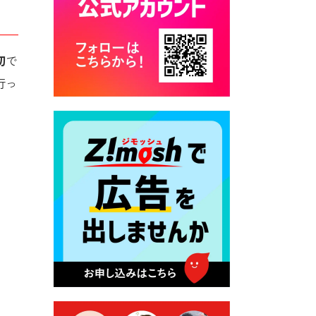
カード交付に伴う休日および
平日夜間開庁の案内
2026年7月22日 令和８年度
切
で
「こども文化パスポート事
業」
行っ
2026年7月21日 卜仙の郷 お
盆期間の営業時間のお知らせ
2026年7月17日 バス経路検索
のご利用案内
2026年7月10日 台湾伝統音楽
団体 「北埔八音団・楽善軒」
公演開催のお知らせ
2026年7月9日 クラウドファ
ンディング型ふるさと納税の
実施について
2026年7月9日 農地法等に係