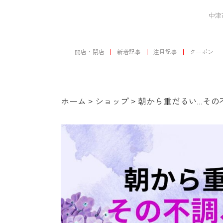
中津
開店・閉店
新着記事
注目記事
クーポン
ホーム
>
ショップ
>
朝から重だるい…その