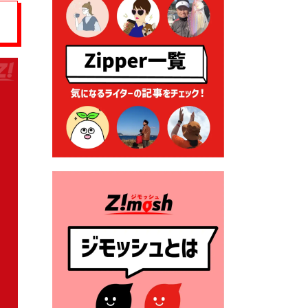
る各種申請に係る登記事項証
明書の添付省略について
2026年7月9日 廃食用油の回
収
2026年7月7日 「おゆずりコ
ーナー」について
2026年7月1日 豊前市民プール
一般開放
2026年7月1日 「豊前市定住促
進奨励金」が始まります！
（令和８年４月１日施行）
2026年6月25日 指定ごみ袋価
格改定
2026年6月23日 公告一覧（市
内業者対象）を更新しまし
た。