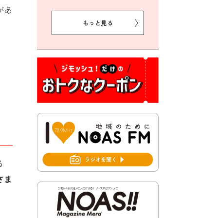
2026年8月5日 豊前市クリー
があ
ン作戦参加者募集
もっと見る
2026年8月3日 千束地域づく
り協議会
2026年8月3日 第13回市町村
対抗「福岡駅伝」出場選手募
集！
2026年7月31日 令和8年熊本
地震義援金の受付について
2026年7月31日 第６次豊前市
総合計画後期基本計画策定業
務委託に係る質問回答につい
て
る
2026年7月31日 市税等の納付
さま
書が変わります！
2026年7月30日 豊前市立豊前
中学校の進捗状況について