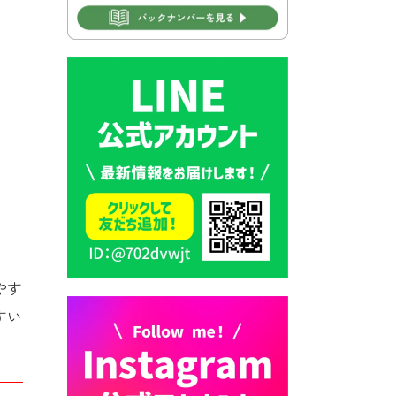
」
2026年7月30日 豊前市立学校
再編成準備協議会
2026年7月30日 豊前市立学校
紹介≪再編計画の見直しにつ
いて≫
2026年7月29日 豊前市指定ご
み袋販売のお知らせ
2026年7月28日 豊前カラス天
狗みなと祭り（花火大会）開
催決定！
2026年7月28日 ごみ収集日の
やす
お知らせ
すい
2026年7月28日 令和8年度
京築地区水道企業団職員採用
試験（募集）
2026年7月27日 マイナンバー