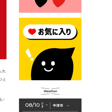
2026年6月23日 （一財）豊前
市佐野・則尾育英会奨学生募
集の「てびき」
2026年6月22日 神楽人の祭展
2026年6月18日 セアカゴケグ
モにご注意ください！
2026年6月17日 クーリングシ
ェルターの指定
2026年6月10日 令和８年経済
センサス-活動調査
入れ
2026年6月9日 令和８年第３
つと
回定例会「一般質問一覧表」
2026年6月5日 新婚世帯の家
賃の助成をしています
願い
08/10
SUN
中津市
2026年6月2日 戸籍に氏名の
振り仮名が記載されます