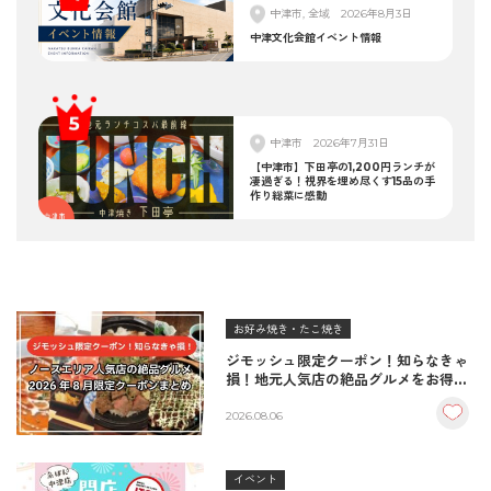
中津市, 全域
2026年8月3日
中津文化会館イベント情報
中津市
2026年7月31日
【中津市】下田亭の1,200円ランチが
凄過ぎる！視界を埋め尽くす15品の手
作り総菜に感動
お好み焼き・たこ焼き
ジモッシュ限定クーポン！知らなきゃ
損！地元人気店の絶品グルメをお得に
楽しむクーポンまとめ
2026.08.06
イベント