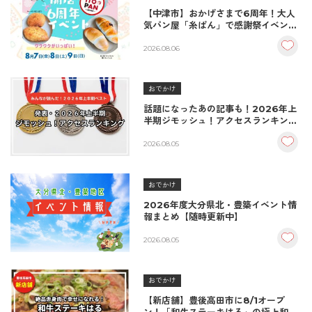
【中津市】おかげさまで6周年！大人
気パン屋「糸ぱん」で感謝祭イベント
開催！豪華景品が当たる抽選会も
♪（8/7〜8/9）
2026.08.06
おでかけ
話題になったあの記事も！2026年上
半期ジモッシュ！アクセスランキング
BEST10
2026.08.05
おでかけ
2026年度大分県北・豊築イベント情
報まとめ【随時更新中】
2026.08.05
おでかけ
【新店舗】豊後高田市に8/1オープ