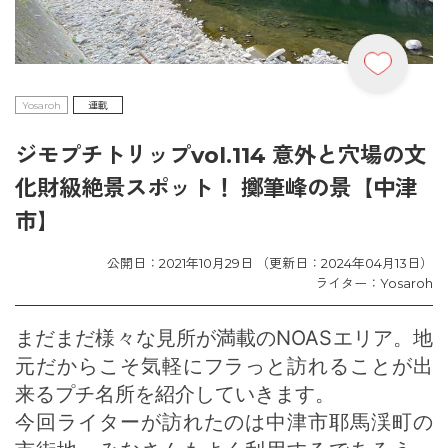
Yosaroh
連載
ジモプチトリップvol.114 意外と穴場の文
化財級絶景スポット！ 擲筆峰の景【中津
市】
公開日：2021年10月29日 （更新日：2024年04月13日）
ライター：Yosaroh
まだまだ様々な見所が満載のNOASエリア。地
元だからこそ気軽にフラっと訪れることが出
来るプチ名所を紹介していきます。
今回ライターが訪れたのは中津市耶馬渓町の