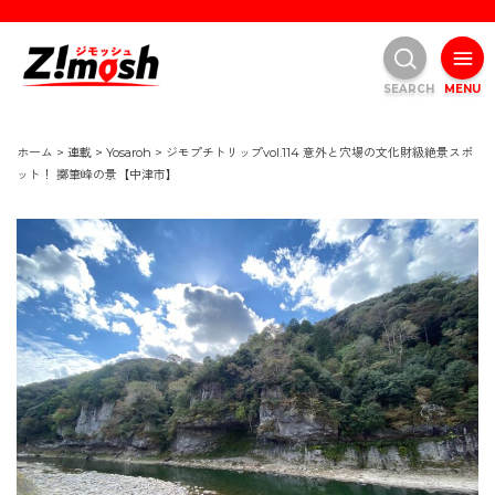
SEARCH
MENU
ホーム
>
連載
>
Yosaroh
>
ジモプチトリップvol.114 意外と穴場の文化財級絶景スポ
ット！ 擲筆峰の景【中津市】