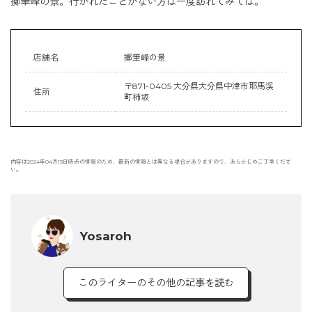
擲筆峰の景。行かれたことがない方は一度訪れてみては。
店舗名
擲筆峰の景
〒871-0405 大分県大分県中津市耶馬渓
住所
町柿坂
内容は2024年04月13日時点の情報のため、最新の情報とは異なる場合がありますので、あらかじめご了承くださ
い。
Yosaroh
このライターのその他の記事を読む