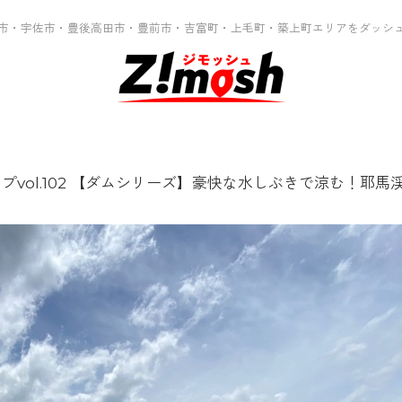
市・宇佐市・豊後高田市・豊前市・吉富町・上毛町・築上町エリアをダッシ
プvol.102 【ダムシリーズ】豪快な水しぶきで涼む！耶