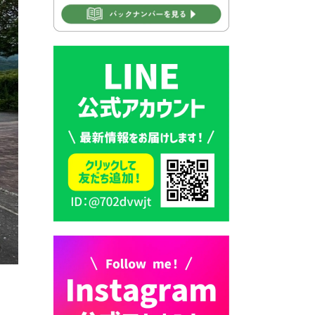
2026年7月28日 豊前カラス天
狗みなと祭り（花火大会）開
催決定！
2026年7月28日 ごみ収集日の
お知らせ
2026年7月28日 令和8年度
京築地区水道企業団職員採用
試験（募集）
2026年7月27日 マイナンバー
カード交付に伴う休日および
平日夜間開庁の案内
2026年7月22日 令和８年度
「こども文化パスポート事
業」
2026年7月21日 卜仙の郷 お
盆期間の営業時間のお知らせ