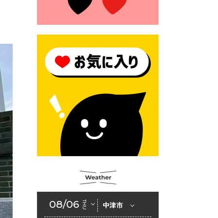
モにご注意ください！
2026年6月17日 クーリングシ
ェルターの指定
2026年6月10日 令和８年経済
センサス-活動調査
2026年6月9日 令和８年第３
回定例会「一般質問一覧表」
2026年6月5日 新婚世帯の家
賃の助成をしています
2026年6月2日 戸籍に氏名の
振り仮名が記載されます
2026年6月2日 入札参加資格
審査申請（建設工事・建設コ
ンサルタント業務）
08/06
THU
中津市
2026年6月1日 山田地域づくり
協議会