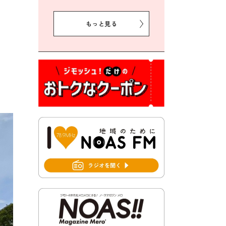
2026年7月31日 令和8年熊本
地震義援金の受付について
もっと見る
2026年7月31日 第６次豊前市
総合計画後期基本計画策定業
務委託に係る質問回答につい
て
2026年7月31日 市税等の納付
書が変わります！
2026年7月30日 豊前市立豊前
中学校の進捗状況について
2026年7月30日 豊前市立学校
再編成準備協議会
2026年7月30日 豊前市立学校
紹介≪再編計画の見直しにつ
いて≫
2026年7月29日 豊前市指定ご
み袋販売のお知らせ