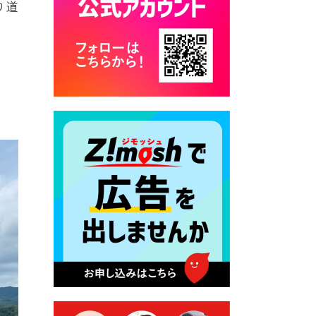
り道
2026年7月17日 バス経路検索
のご利用案内
2026年7月10日 畑冷泉館の営
業について
2026年7月10日 台湾伝統音楽
団体 「北埔八音団・楽善軒」
公演開催のお知らせ
2026年7月9日 クラウドファ
ンディング型ふるさと納税の
実施について
2026年7月9日 農地法等に係
る各種申請に係る登記事項証
明書の添付省略について
2026年7月9日 廃食用油の回
収
2026年7月7日 「おゆずりコ