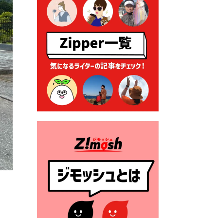
ーナー」について
2026年7月1日 豊前市民プール
一般開放
2026年7月1日 「豊前市定住促
進奨励金」が始まります！
（令和８年４月１日施行）
2026年6月25日 指定ごみ袋価
格改定
2026年6月23日 公告一覧（市
内業者対象）を更新しまし
た。
2026年6月23日 （一財）豊前
市佐野・則尾育英会奨学生募
集の「てびき」
2026年6月22日 神楽人の祭展
2026年6月18日 セアカゴケグ