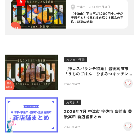
中津市
2026年7月31日
【中津市】下田亭の1,200円ランチが
凄過ぎる！視界を埋め尽くす15品の手
作り総菜に感動
カフェ・喫茶
【神コスパランチ特集】豊後高田市
「うちのごはん ひまみつキッチン」
｜秘伝タレが決め手の絶品ハンバーグ
＆生姜焼き！
2026.08.07
おでかけ
2026年7月 中津市 宇佐市 豊前市 豊
後高田 新店舗まとめ
2026.08.07