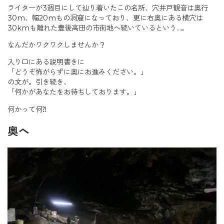
ライターが3週目にして辿り着いたこの名所、穴井戸観音は奥行
30m、幅20mもの洞窟になっており、更に右奥にある横穴は
30kmも離れた豊後高田の市街地へ続いているという…。
なんだかワクワクしませんか？
入り口にある説明書きに
「どうぞ怖がらずに奥にお進みください。」
の文が。引き続き、
「何かがあなたをお待ちしております。」
何かって何⁈
奥へ