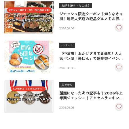
お好み焼き・たこ焼き
ジモッシュ限定クーポン！知らなきゃ
損！地元人気店の絶品グルメをお得に
楽しむクーポンまとめ
2026.08.06
イベント
【中津市】おかげさまで6周年！大人
気パン屋「糸ぱん」で感謝祭イベント
開催！豪華景品が当たる抽選会も
♪（8/7〜8/9）
2026.08.06
おでかけ
話題になったあの記事も！2026年上
半期ジモッシュ！アクセスランキング
BEST10
2026.08.05