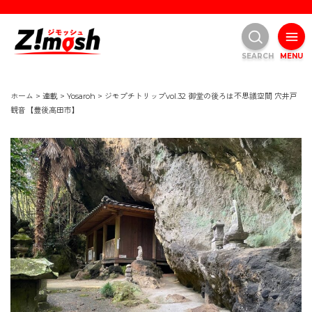
SEARCH
MENU
ホーム
>
連載
>
Yosaroh
>
ジモプチトリップvol.32 御堂の後ろは不思議空間 穴井戸
観音【豊後高田市】