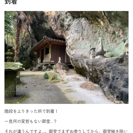
到着
階段を上りきった所で到着！
一見何の変哲もない御堂…？
それが違うんですよ…。御堂でまずお参りしてから、御堂脇を除い