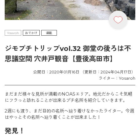
Yosaroh
おでかけ
連載
ジモプチトリップvol.32 御堂の後ろは不
思議空間 穴井戸観音【豊後高田市】
公開日：2020年01月16日 （更新日：2024年04月17日）
ライター：Yosaroh
まだまだ様々な見所が満載のNOASエリア。地元だからこそ気軽
にフラっと訪れることが出来るプチ名所を紹介していきます。
2週にも渡り、まだ目的の名所へ辿り着けなかったライター。今週
はやっとその名所へ辿り着くことが出来ました！
発見！