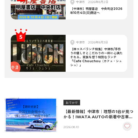
中津市
2026年8月2日
【中津市】明屋書店 中央町店2026
年10月4日(日)閉店へ
中津市
2026年8月3日
【神コスパランチ特集】中津市/手作
りの優しさとこだわりの一杯に心満た
される。家族を想う特別なランチ
『Cafe Chouchou（カフェ・シュ
シュ）』
おでかけ
【最新情報】中津市｜理想の1台が見つ
かる！IWATA AUTOの新着中古車＆
納車実績をご紹介
2026.08.10