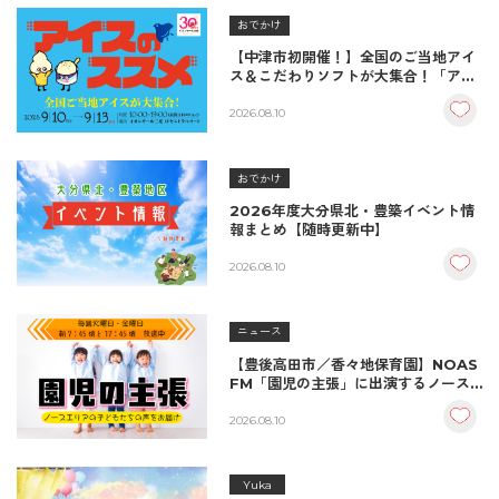
おでかけ
【中津市初開催！】全国のご当地アイ
ス＆こだわりソフトが大集合！「アイ
スのススメ」開催決定！
2026.08.10
おでかけ
2026年度大分県北・豊築イベント情
報まとめ【随時更新中】
2026.08.10
ニュース
【豊後高田市／香々地保育園】NOAS
FM「園児の主張」に出演するノース
エリアの子どもたち
2026.08.10
Yuka