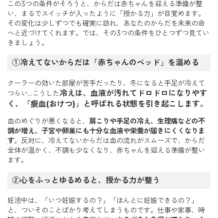
この3つの条件がそろうと、からだは赤ちゃんを迎える準備が整
い、まるでスイッチが入ったように「授かる力」が目覚めます。
その変化は少しずつでも確実に訪れ、あなたのからだを未来の命
へと近づけてくれます。では、その3つの条件をひとつずつ見てい
きましょう。
①冷えてないからだは「赤ちゃんのベッド」を温める
クーラーの効いた部屋が苦手だったり、冬になると手足が冷えて
冷えは、血液が汚れてドロドロになりやす
つらい…こうした
く、「瘀血(おけつ)」と呼ばれる状態を引き起こします。
血のめぐりが悪くなると、
肩こりや手足の冷え、生理痛などの不
調が増え、子宮や卵巣にも十分な血液や栄養が届きにくくなりま
す
。反対に、冷えてないからだは血の流れがスムーズで、からだ
全体が温かく、不調も少なくなり、赤ちゃんを迎える準備が整い
ます。
②心をふっとゆるめると、授かる力が整う
妊活中は、「いつ妊娠するの？」「ほんとに妊娠できるの？」
と、ついそのことばかり考えてしまうものです。仕事や家事、時