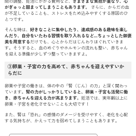
間の調整、妊活にかかる費用など、
さまざまな負担が重なり、心
がぎゅっと固まってしまうこともあります。
さらに、からだの血
が不足していることも、ストレスをため込みやすくする原因のひ
とつです。
そんな時は、
好きなことに集中したり、達成感のある趣味を楽し
んだり、自分をいたわる習慣を取り入れるなど…ちょっとした御褒
美を用意する
だけでも、心とからだはじんわりほぐれていきま
す。そうすると、血のめぐりやホルモンの流れも整い、赤ちゃん
を迎える準備が少しずつ整っていきますよ。
③卵巣・子宮の力を高めて、赤ちゃんを迎えやすいか
らだに
卵巣や子宮の働きは、体の中の「腎（じん）の力」と深く関わっ
ています。
腎の力がしっかりしていると、卵巣・子宮も活発に働
き、赤ちゃんを迎える力が高まります
。妊活では、実年齢以上に
卵巣・子宮を老化させないことも大切です！
また、腎は「恐れ」の感情のダメージを受けやすく、老化を心配
する気持ちが、かえって力を弱めてしまうこともあります。