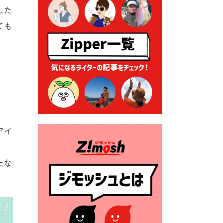
る各種申請に係る登記事項証
した
明書の添付省略について
ても
2026年7月9日 廃食用油の回
収
2026年7月7日 「おゆずりコ
ーナー」について
2026年7月1日 豊前市民プール
一般開放
2026年7月1日 「豊前市定住促
進奨励金」が始まります！
アイ
（令和８年４月１日施行）
、
2026年6月25日 指定ごみ袋価
たな
格改定
2026年6月23日 公告一覧（市
内業者対象）を更新しまし
た。