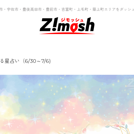
市・宇佐市・豊後高田市・豊前市・吉富町・上毛町・築上町エリアをダッシ
星占い（6/30～7/6)