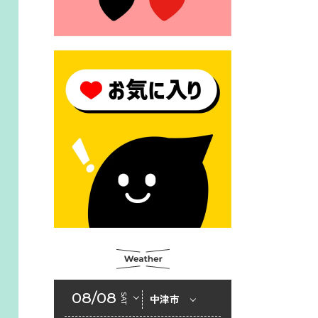
2026年6月23日 （一財）豊前
市佐野・則尾育英会奨学生募
集の「てびき」
2026年6月22日 神楽人の祭展
2026年6月18日 セアカゴケグ
モにご注意ください！
2026年6月17日 クーリングシ
ェルターの指定
2026年6月10日 令和８年経済
センサス-活動調査
2026年6月9日 令和８年第３
回定例会「一般質問一覧表」
2026年6月5日 新婚世帯の家
賃の助成をしています
08/08
SAT
中津市
2026年6月2日 戸籍に氏名の
振り仮名が記載されます