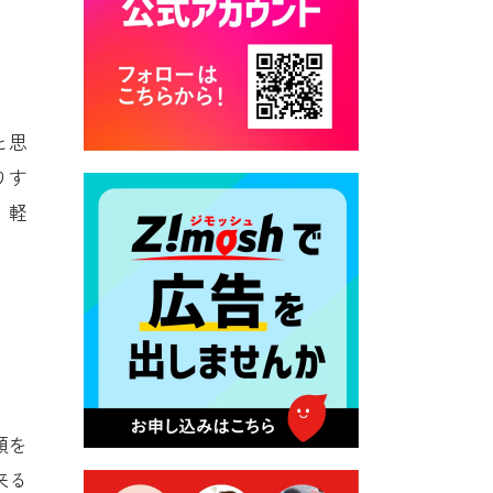
カード交付に伴う休日および
平日夜間開庁の案内
2026年7月22日 令和８年度
「こども文化パスポート事
業」
と思
2026年7月21日 卜仙の郷 お
りす
盆期間の営業時間のお知らせ
。軽
2026年7月17日 バス経路検索
のご利用案内
2026年7月10日 台湾伝統音楽
団体 「北埔八音団・楽善軒」
公演開催のお知らせ
2026年7月9日 クラウドファ
ンディング型ふるさと納税の
実施について
顔を
2026年7月9日 農地法等に係
来る