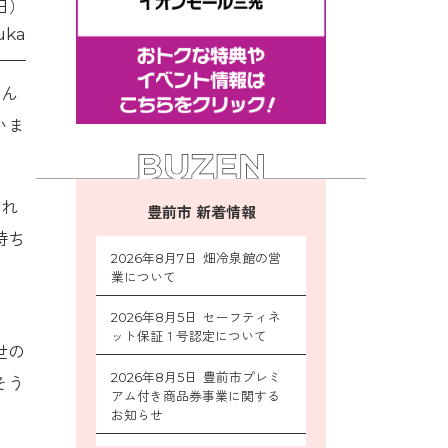
日）
ka
かん
いま
くれ
豊前市 新着情報
持ち
2026年8月7日 畑冷泉館の営
業について
、
2026年8月5日 セーフティネ
ット保証１号認定について
世の
2026年8月5日 豊前市プレミ
そう
アム付き商品券事業に関する
お知らせ