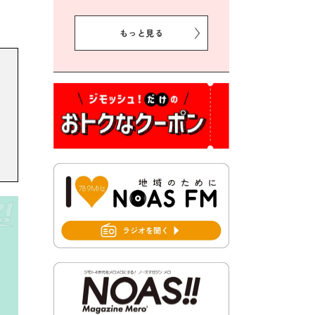
2026年8月5日 豊前市クリー
ン作戦参加者募集
もっと見る
2026年8月3日 千束地域づく
り協議会
2026年8月3日 第13回市町村
対抗「福岡駅伝」出場選手募
集！
2026年7月31日 令和8年熊本
地震義援金の受付について
2026年7月31日 第６次豊前市
総合計画後期基本計画策定業
務委託に係る質問回答につい
て
2026年7月31日 市税等の納付
書が変わります！
2026年7月30日 豊前市立豊前
中学校の進捗状況について