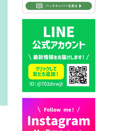
2026年7月30日 豊前市立学校
再編成準備協議会
2026年7月30日 豊前市立学校
紹介≪再編計画の見直しにつ
いて≫
2026年7月29日 豊前市指定ご
み袋販売のお知らせ
2026年7月28日 豊前カラス天
狗みなと祭り（花火大会）開
催決定！
2026年7月28日 ごみ収集日の
お知らせ
2026年7月28日 令和8年度
京築地区水道企業団職員採用
試験（募集）
2026年7月27日 マイナンバー