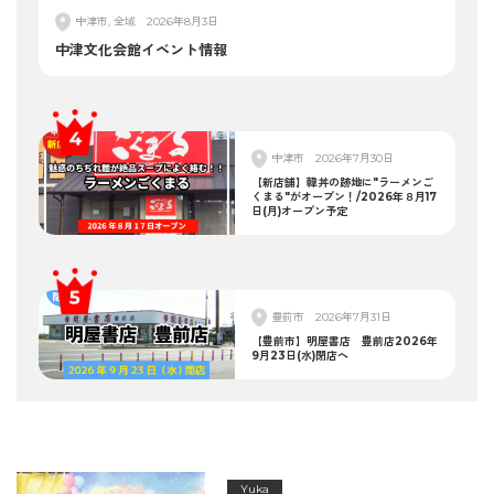
中津市, 全域
2026年8月3日
中津文化会館イベント情報
中津市
2026年7月30日
【新店舗】韓丼の跡地に"ラーメンご
くまる"がオープン！/2026年８月17
日(月)オープン予定
豊前市
2026年7月31日
【豊前市】明屋書店 豊前店2026年
9月23日(水)閉店へ
Yuka