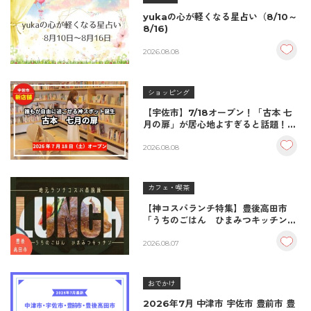
yukaの心が軽くなる星占い（8/10～
8/16)
2026.08.08
ショッピング
【宇佐市】7/18オープン！「古本 七
月の扉」が居心地よすぎると話題！絶
品おむすび＆パンとコーヒーで過ごす
至福の読書空間
2026.08.08
カフェ・喫茶
【神コスパランチ特集】豊後高田市
「うちのごはん ひまみつキッチン」
｜秘伝タレが決め手の絶品ハンバーグ
＆生姜焼き！
2026.08.07
おでかけ
2026年7月 中津市 宇佐市 豊前市 豊