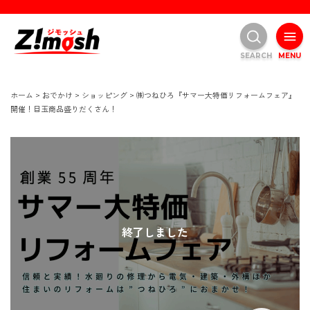
SEARCH
MENU
ホーム
>
おでかけ
>
ショッピング
>
㈱つねひろ『サマー大特価リフォームフェア』
開催！目玉商品盛りだくさん！
終了しました