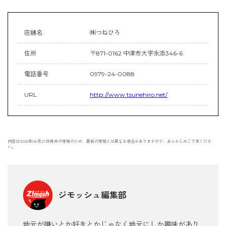
店舗名
㈱つねひろ
住所
〒871-0162 中津市大字永添346-6
電話番号
0979-24-0088
URL
http://www.tsunehiro.net/
内容は2025年06月27日時点の情報のため、最新の情報とは異なる場合がありますので、あらかじめご了承くださ
い。
ジモッシュ編集部
地元が嫌いとか好きとかじゃなく地元にしか興味があり