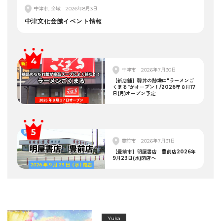
中津市, 全域
2026年8月3日
中津文化会館イベント情報
中津市
2026年7月30日
【新店舗】韓丼の跡地に"ラーメンご
くまる"がオープン！/2026年８月17
日(月)オープン予定
豊前市
2026年7月31日
【豊前市】明屋書店 豊前店2026年
9月23日(水)閉店へ
Yuka