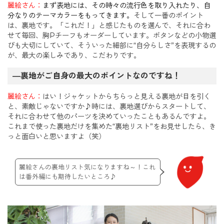
麗絵さん：
まず表地には、その時々の流行色を取り入れたり、自
分なりのテーマカラーをもってきます。
そして一番のポイント
は、裏地です。「これだ！」と感じたものを選んで、それに合わ
せて毎回、胸Pチーフもオーダーしています。ボタンなどの小物選
びも大切にしていて、そういった細部に“自分らしさ”を表現するの
が、最大の楽しみであり、こだわりです。
―裏地がご自身の最大のポイントなのですね！
麗絵さん：
はい！ジャケットからちらっと見える裏地が目を引く
と、素敵じゃないですか♪時には、裏地選びからスタートして、
それに合わせて他のパーツを決めていったこともあるんですよ。
これまで使った裏地だけを集めた“裏地リスト”をお見せしたら、き
っと面白いと思いますよ（笑）
麗絵さんの裏地リスト気になりますね～！これ
は番外編にも期待したいところ♪