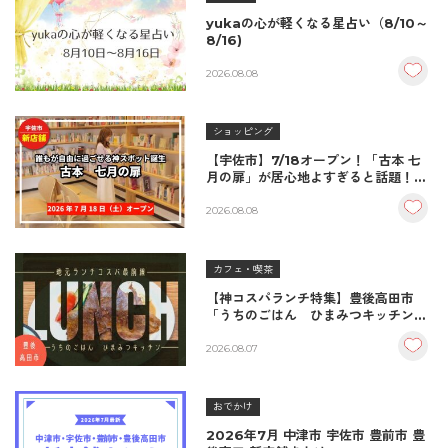
yukaの心が軽くなる星占い（8/10～
8/16)
2026.08.08
ショッピング
【宇佐市】7/18オープン！「古本 七
月の扉」が居心地よすぎると話題！絶
品おむすび＆パンとコーヒーで過ごす
至福の読書空間
2026.08.08
カフェ・喫茶
【神コスパランチ特集】豊後高田市
「うちのごはん ひまみつキッチン」
｜秘伝タレが決め手の絶品ハンバーグ
＆生姜焼き！
2026.08.07
おでかけ
2026年7月 中津市 宇佐市 豊前市 豊