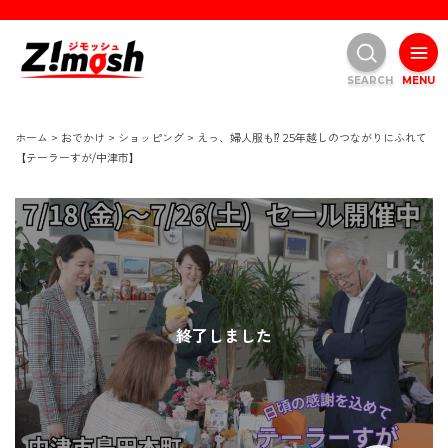
SEARCH
MENU
ホーム
>
おでかけ
>
ショッピング
>
えっ、婦人服も⁉ 25年越しのつながりにふれて
【テーラーすが/中津市】
終了しました