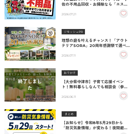
佐の不用品回収・お掃除なら「エス・
クリーンアップ」におまかせ！
2026.07.21
ジモッシュPR
理想の庭を叶えるチャンス！「アウト
テリアSORA」20周年感謝祭で選べ
るお庭アイテムプレゼント
2026.07.11
おでかけ
終了しまし
【大分県中津市】子育て応援イベン
ト！無料暮らしなんでも相談会（参加
た
プレゼントあり）―イオンモール三光
にて赤ちゃんハイハイよちよちイベン
2026.06.11
ト内で同時開催！ ―
まとめ
【お知らせ】令和8年5月29日から
「防災気象情報」が変わる！夜間避難
の注意点や新ルールをジモッシュ！が