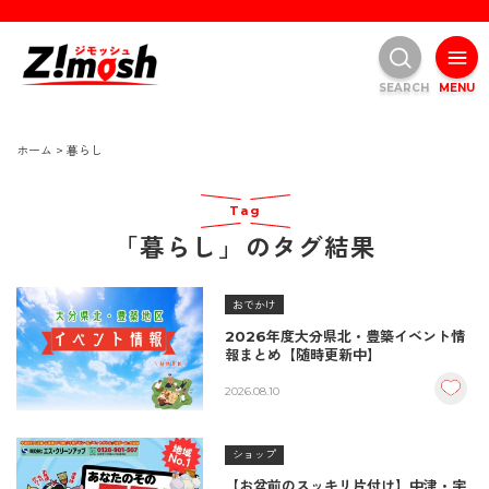
SEARCH
MENU
ホーム
>
暮らし
Tag
「暮らし」のタグ結果
おでかけ
2026年度大分県北・豊築イベント情
報まとめ【随時更新中】
2026.08.10
ショップ
【お盆前のスッキリ片付け】中津・宇