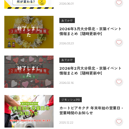
分かりやすく解説します
2026.06.01
おでかけ
終了しまし
2026年3月大分県北・京築イベント
情報まとめ【随時更新中】
た
2026.03.23
おでかけ
終了しまし
2026年2月大分県北・京築イベント
情報まとめ【随時更新中】
た
2026.02.16
ジモッシュPR
カートピアキクチ 年末年始の営業日・
営業時間のお知らせ
2025.12.22