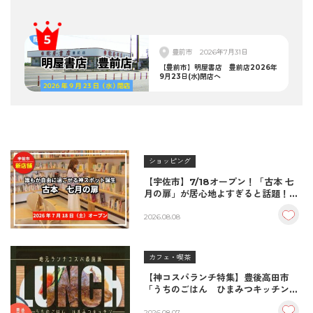
豊前市
2026年7月31日
【豊前市】明屋書店 豊前店2026年
9月23日(水)閉店へ
ショッピング
【宇佐市】7/18オープン！「古本 七
月の扉」が居心地よすぎると話題！絶
品おむすび＆パンとコーヒーで過ごす
至福の読書空間
2026.08.08
カフェ・喫茶
【神コスパランチ特集】豊後高田市
「うちのごはん ひまみつキッチン」
｜秘伝タレが決め手の絶品ハンバーグ
2026.08.07