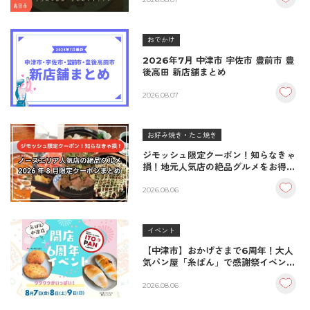
＆生姜焼き！
おでかけ
2026年7月 中津市 宇佐市 豊前市 豊
後高田 新店舗まとめ
2026.08.07
お好み焼き・たこ焼き
ジモッシュ限定クーポン！知らなきゃ
損！地元人気店の絶品グルメをお得に
楽しむクーポンまとめ
2026.08.06
イベント
【中津市】おかげさまで6周年！大人
気パン屋「糸ぱん」で感謝祭イベント
開催！豪華景品が当たる抽選会も
♪（8/7〜8/9）
2026.08.06