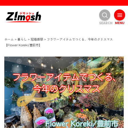
SEARCH
MENU
ホーム
>
暮らし
>
冠婚葬祭
>
フラワーアイテムでつくる、今年のクリスマス
【Flower Koreki/豊前市】