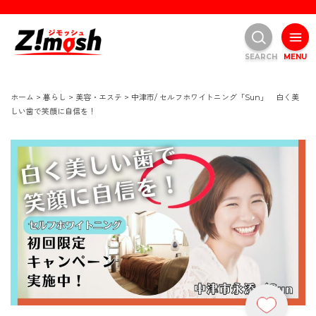
SEARCH
MENU
ホーム
>
暮らし
>
美容・エステ
>
中津市/ セルフホワイトニング「Sun」 白く美
しい歯で笑顔に自信を！