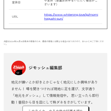
不定休（急遽お休みをいただく場合がご
定休日
ざいます）
https://www.whitening.love/lp/momi
URL
hogushi-sun/
内容は2024年04月16日時点の情報のため、最新の情報とは異なる場合がありますので、あらかじめご了承くださ
い。
ジモッシュ編集部
地元が嫌いとか好きとかじゃなく地元にしか興味があり
ません！ 噂を聞きつければ現地に足を運び、文字通り
「地元をダッシュ」して情報発信中。 思い立ったら即行
動！普段から目を皿にして特ダネをさがしています。