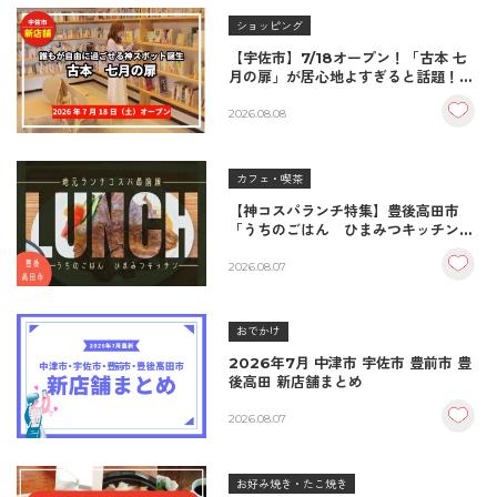
ショッピング
【宇佐市】7/18オープン！「古本 七
月の扉」が居心地よすぎると話題！絶
品おむすび＆パンとコーヒーで過ごす
至福の読書空間
2026.08.08
カフェ・喫茶
【神コスパランチ特集】豊後高田市
「うちのごはん ひまみつキッチン」
｜秘伝タレが決め手の絶品ハンバーグ
＆生姜焼き！
2026.08.07
おでかけ
2026年7月 中津市 宇佐市 豊前市 豊
後高田 新店舗まとめ
2026.08.07
お好み焼き・たこ焼き