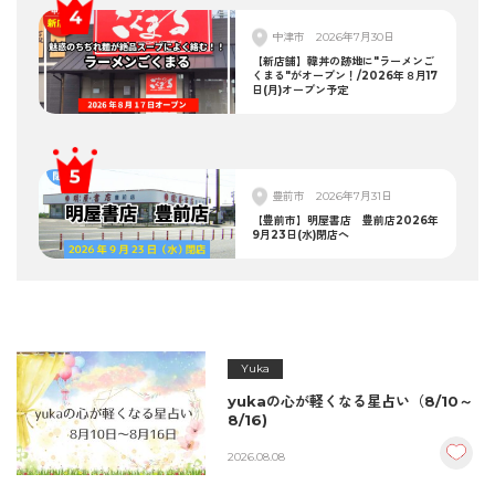
中津市
2026年7月30日
【新店舗】韓丼の跡地に"ラーメンご
くまる"がオープン！/2026年８月17
日(月)オープン予定
豊前市
2026年7月31日
【豊前市】明屋書店 豊前店2026年
9月23日(水)閉店へ
Yuka
yukaの心が軽くなる星占い（8/10～
8/16)
2026.08.08