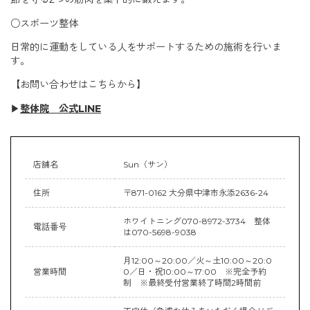
○スポーツ整体
日常的に運動をしている人をサポートするための施術を行いま
す。
【お問い合わせはこちらから】
▶︎
整体院 公式LINE
店舗名
Sun（サン）
住所
〒871-0162 大分県中津市永添2636-24
ホワイトニング070-8972-3734 整体
電話番号
は070-5698-9038
月12:00～20:00／火～土10:00～20:0
営業時間
0／日・祝10:00～17:00 ※完全予約
制 ※最終受付営業終了時間2時間前