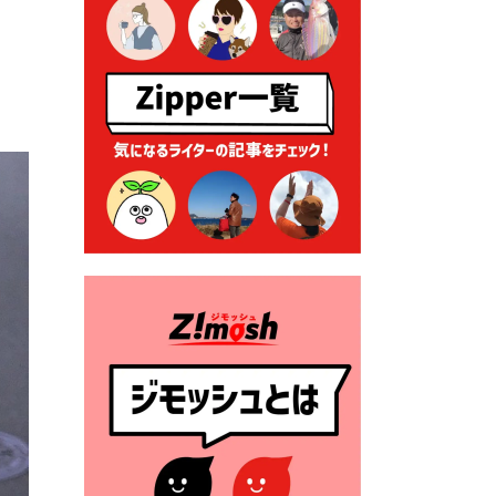
ーナー」について
2026年7月1日 豊前市民プール
一般開放
2026年7月1日 「豊前市定住促
進奨励金」が始まります！
（令和８年４月１日施行）
2026年6月25日 指定ごみ袋価
格改定
2026年6月23日 公告一覧（市
内業者対象）を更新しまし
た。
2026年6月23日 （一財）豊前
市佐野・則尾育英会奨学生募
集の「てびき」
2026年6月22日 神楽人の祭展
2026年6月18日 セアカゴケグ