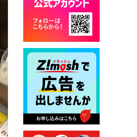
2026年7月17日 バス経路検索
のご利用案内
2026年7月10日 畑冷泉館の営
業について
2026年7月10日 台湾伝統音楽
団体 「北埔八音団・楽善軒」
公演開催のお知らせ
2026年7月9日 クラウドファ
ンディング型ふるさと納税の
実施について
2026年7月9日 農地法等に係
る各種申請に係る登記事項証
明書の添付省略について
2026年7月9日 廃食用油の回
収
2026年7月7日 「おゆずりコ