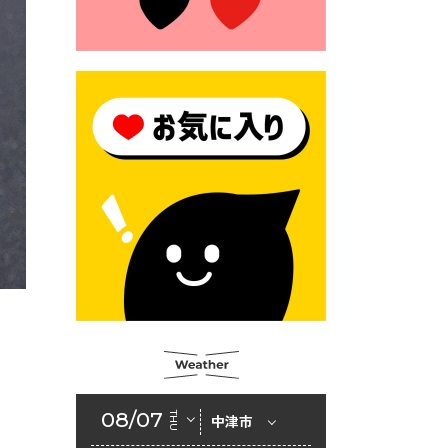
モにご注意ください！
2026年6月17日 クーリングシ
ェルターの指定
2026年6月10日 令和８年経済
センサス-活動調査
2026年6月9日 令和８年第３
回定例会「一般質問一覧表」
2026年6月5日 新婚世帯の家
賃の助成をしています
2026年6月2日 戸籍に氏名の
振り仮名が記載されます
2026年6月2日 入札参加資格
審査申請（建設工事・建設コ
ンサルタント業務）
08/07
THU
中津市
2026年6月1日 山田地域づくり
協議会