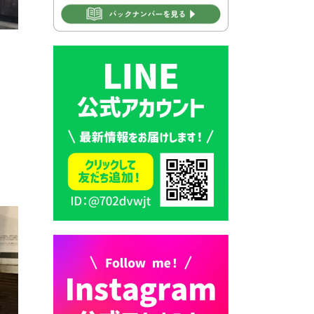
2026年7月28日 豊前カラス天
狗みなと祭り（花火大会）開
催決定！
2026年7月28日 ごみ収集日の
お知らせ
2026年7月28日 令和8年度
京築地区水道企業団職員採用
ム
試験（募集）
2026年7月27日 マイナンバー
カード交付に伴う休日および
平日夜間開庁の案内
2026年7月22日 令和８年度
「こども文化パスポート事
業」
2026年7月21日 卜仙の郷 お
盆期間の営業時間のお知らせ