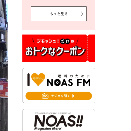
2026年7月31日 令和8年熊本
地震義援金の受付について
もっと見る
2026年7月31日 第６次豊前市
総合計画後期基本計画策定業
務委託に係る質問回答につい
て
2026年7月31日 市税等の納付
書が変わります！
2026年7月30日 豊前市立豊前
中学校の進捗状況について
2026年7月30日 豊前市立学校
再編成準備協議会
2026年7月30日 豊前市立学校
紹介≪再編計画の見直しにつ
いて≫
2026年7月29日 豊前市指定ご
み袋販売のお知らせ