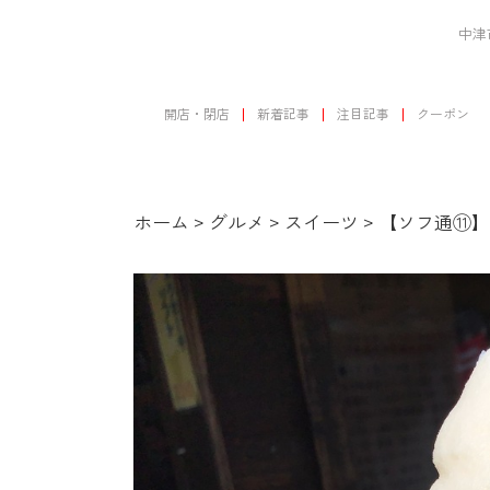
中津
開店・閉店
新着記事
注目記事
クーポン
ホーム
>
グルメ
>
スイーツ
>
【ソフ通⑪】