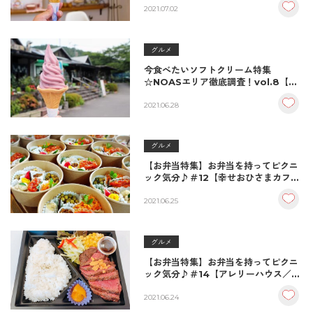
2021.07.02
グルメ
今食べたいソフトクリーム特集
☆NOASエリア徹底調査！vol.8【小
の岩の庄／宇佐市】
2021.06.28
グルメ
【お弁当特集】お弁当を持ってピクニ
ック気分♪＃12【幸せおひさまカフェ
／豊前市】
2021.06.25
グルメ
【お弁当特集】お弁当を持ってピクニ
ック気分♪＃14【アレリーハウス／宇
佐市】
2021.06.24