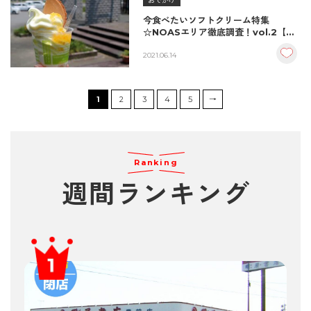
おでかけ
今食べたいソフトクリーム特集
☆NOASエリア徹底調査！vol.2【道
の駅いんない／宇佐市】
2021.06.14
1
2
3
4
5
→
Ranking
週間ランキング