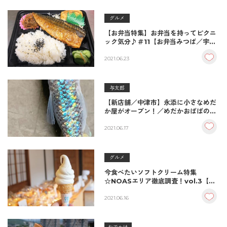
グルメ
【お弁当特集】お弁当を持ってピクニ
ック気分♪＃11【お弁当みつば／宇佐
市】
2021.06.23
与太郎
【新店舗／中津市】永添に小さなめだ
か屋がオープン！／めだかおばばのお
もちゃ箱
2021.06.17
グルメ
今食べたいソフトクリーム特集
☆NOASエリア徹底調査！vol.3【パ
ンナ／中津市】
2021.06.16