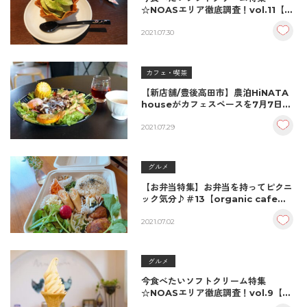
☆NOASエリア徹底調査！vol.11【禅
海茶屋／中津市】
2021.07.30
カフェ・喫茶
【新店舗/豊後高田市】農泊HiNATA
houseがカフェスペースを7月7日に
オープン！ / HiNATA CAFE（ヒナタ
カフェ）
2021.07.29
グルメ
【お弁当特集】お弁当を持ってピクニ
ック気分♪＃13【organic cafe
ciel〜シエル〜／中津市】
2021.07.02
グルメ
今食べたいソフトクリーム特集
☆NOASエリア徹底調査！vol.9【た
まごキッチンママン／中津市】