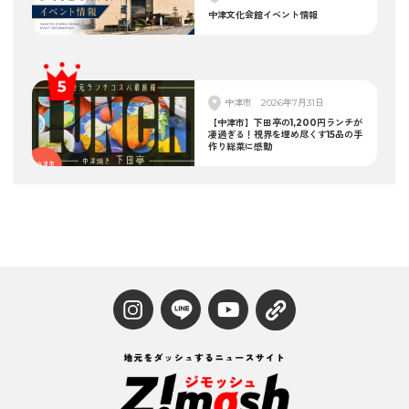
中津文化会館イベント情報
中津市
2026年7月31日
【中津市】下田亭の1,200円ランチが
凄過ぎる！視界を埋め尽くす15品の手
作り総菜に感動