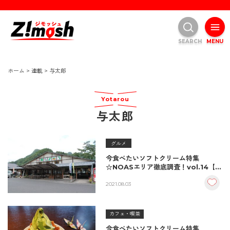
SEARCH
MENU
ホーム
>
連載
>
与太郎
Yotarou
与太郎
グルメ
今食べたいソフトクリーム特集
☆NOASエリア徹底調査！vol.14【旬
菜館／中津市】
2021.08.03
カフェ・喫茶
今食べたいソフトクリーム特集