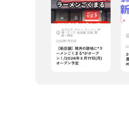
おでかけ, グルメ, ラーメン, 中
華・アジア, 新店舗, 記事, 開
店・閉店
2026年7月30日
2
【新店舗】韓丼の跡地に"ラ
ーメンごくまる"がオープ
2
ン！/2026年８月17日(月)
オープン予定