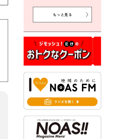
2026年8月5日 豊前市クリー
ン作戦参加者募集
もっと見る
2026年8月3日 千束地域づく
り協議会
2026年8月3日 第13回市町村
対抗「福岡駅伝」出場選手募
集！
2026年7月31日 令和8年熊本
地震義援金の受付について
2026年7月31日 第６次豊前市
総合計画後期基本計画策定業
務委託に係る質問回答につい
て
2026年7月31日 市税等の納付
書が変わります！
2026年7月30日 豊前市立豊前
中学校の進捗状況について