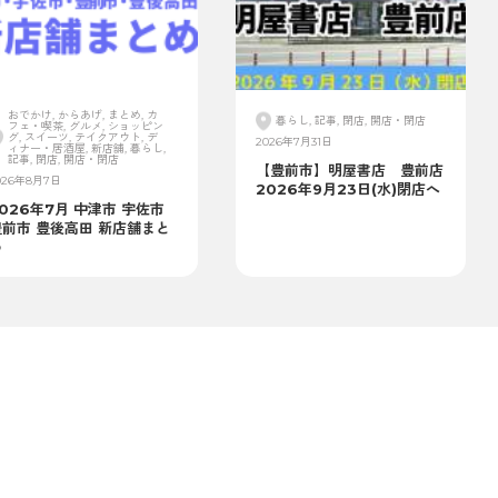
おでかけ, からあげ, まとめ, カ
暮らし, 記事, 閉店, 開店・閉店
フェ・喫茶, グルメ, ショッピン
グ, スイーツ, テイクアウト, デ
2026年7月31日
ィナー・居酒屋, 新店舗, 暮らし,
記事, 閉店, 開店・閉店
【豊前市】明屋書店 豊前店
026年8月7日
2026年9月23日(水)閉店へ
026年7月 中津市 宇佐市
豊前市 豊後高田 新店舗まと
め