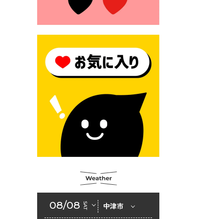
2026年6月23日 （一財）豊前
市佐野・則尾育英会奨学生募
集の「てびき」
2026年6月22日 神楽人の祭展
2026年6月18日 セアカゴケグ
モにご注意ください！
2026年6月17日 クーリングシ
ェルターの指定
2026年6月10日 令和８年経済
センサス-活動調査
2026年6月9日 令和８年第３
回定例会「一般質問一覧表」
2026年6月5日 新婚世帯の家
賃の助成をしています
08/08
SAT
中津市
2026年6月2日 戸籍に氏名の
振り仮名が記載されます