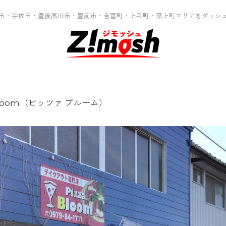
市・宇佐市・豊後高田市・豊前市・吉富町・上毛町・築上町エリアをダッシ
 Bloom（ピッツァ ブルーム）