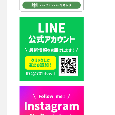
2026年7月30日 豊前市立学校
再編成準備協議会
2026年7月30日 豊前市立学校
紹介≪再編計画の見直しにつ
いて≫
2026年7月29日 豊前市指定ご
み袋販売のお知らせ
2026年7月28日 豊前カラス天
狗みなと祭り（花火大会）開
催決定！
2026年7月28日 ごみ収集日の
お知らせ
2026年7月28日 令和8年度
京築地区水道企業団職員採用
試験（募集）
2026年7月27日 マイナンバー