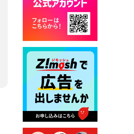
カード交付に伴う休日および
平日夜間開庁の案内
2026年7月22日 令和８年度
「こども文化パスポート事
業」
2026年7月21日 卜仙の郷 お
盆期間の営業時間のお知らせ
2026年7月17日 バス経路検索
のご利用案内
2026年7月10日 台湾伝統音楽
団体 「北埔八音団・楽善軒」
公演開催のお知らせ
2026年7月9日 クラウドファ
ンディング型ふるさと納税の
実施について
2026年7月9日 農地法等に係