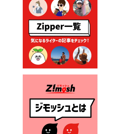
る各種申請に係る登記事項証
明書の添付省略について
2026年7月9日 廃食用油の回
収
2026年7月7日 「おゆずりコ
ーナー」について
2026年7月1日 豊前市民プール
一般開放
2026年7月1日 「豊前市定住促
進奨励金」が始まります！
（令和８年４月１日施行）
2026年6月25日 指定ごみ袋価
格改定
2026年6月23日 公告一覧（市
内業者対象）を更新しまし
た。