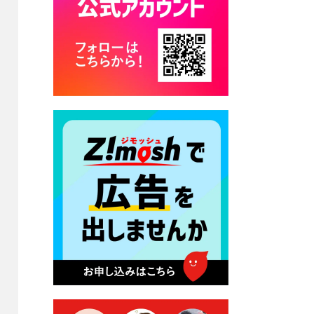
カード交付に伴う休日および
平日夜間開庁の案内
2026年7月22日 令和８年度
「こども文化パスポート事
業」
2026年7月21日 卜仙の郷 お
盆期間の営業時間のお知らせ
2026年7月17日 バス経路検索
のご利用案内
2026年7月10日 台湾伝統音楽
団体 「北埔八音団・楽善軒」
公演開催のお知らせ
2026年7月9日 クラウドファ
ンディング型ふるさと納税の
実施について
2026年7月9日 農地法等に係