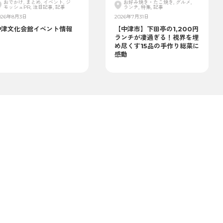
おでかけ, まとめ, イベント, ジ
お好み焼き・たこ焼き, グルメ,
モッシュPR, 注目記事, 記事
ランチ, 特集, 記事
026年8月3日
2026年7月31日
中津文化会館イベント情報
【中津市】下田亭の1,200円
ランチが凄過ぎる！視界を埋
め尽くす15品の手作り総菜に
感動