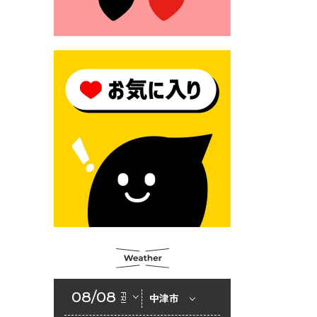
2026年6月23日 （一財）豊前
市佐野・則尾育英会奨学生募
集の「てびき」
2026年6月22日 神楽人の祭展
2026年6月18日 セアカゴケグ
モにご注意ください！
2026年6月17日 クーリングシ
ェルターの指定
2026年6月10日 令和８年経済
センサス-活動調査
2026年6月9日 令和８年第３
回定例会「一般質問一覧表」
2026年6月5日 新婚世帯の家
賃の助成をしています
08/08
FRI
中津市
2026年6月2日 戸籍に氏名の
振り仮名が記載されます