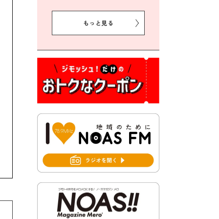
2026年8月5日 豊前市クリー
ン作戦参加者募集
もっと見る
2026年8月3日 千束地域づく
り協議会
2026年8月3日 第13回市町村
対抗「福岡駅伝」出場選手募
集！
2026年7月31日 令和8年熊本
地震義援金の受付について
2026年7月31日 第６次豊前市
総合計画後期基本計画策定業
務委託に係る質問回答につい
て
2026年7月31日 市税等の納付
書が変わります！
2026年7月30日 豊前市立豊前
中学校の進捗状況について