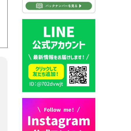
2026年7月30日 豊前市立学校
再編成準備協議会
2026年7月30日 豊前市立学校
紹介≪再編計画の見直しにつ
いて≫
2026年7月29日 豊前市指定ご
み袋販売のお知らせ
2026年7月28日 豊前カラス天
狗みなと祭り（花火大会）開
催決定！
2026年7月28日 ごみ収集日の
お知らせ
2026年7月28日 令和8年度
京築地区水道企業団職員採用
試験（募集）
2026年7月27日 マイナンバー