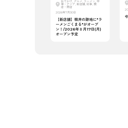
おでかけ, グルメ, ラーメン, 中
華・アジア, 新店舗, 記事, 開
店・閉店
2
2026年7月30日
【新店舗】韓丼の跡地に"ラ
ーメンごくまる"がオープ
ン！/2026年８月17日(月)
オープン予定