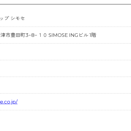
ョップ シモセ
中津市豊田町3−8−１０ SIMOSE INGビル 1階
.co.jp/