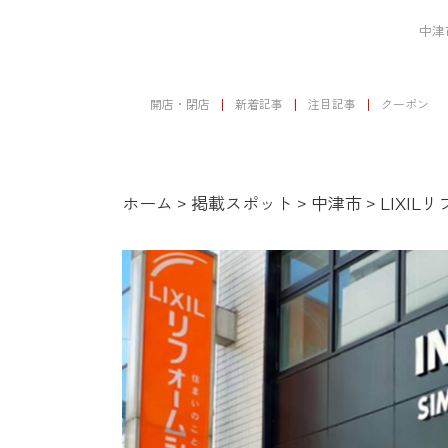
中津
開店・閉店
新着記事
注目記事
クーポン
ホーム
>
掲載スポット
>
中津市
>
LIXI