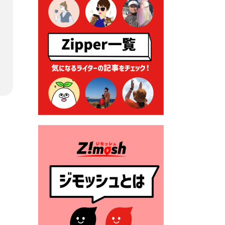
る各種申請に係る登記事項証
明書の添付省略について
2026年7月9日 廃食用油の回
収
2026年7月7日 「おゆずりコ
ーナー」について
2026年7月1日 豊前市民プール
一般開放
2026年7月1日 「豊前市定住促
進奨励金」が始まります！
（令和８年４月１日施行）
2026年6月25日 指定ごみ袋価
格改定
2026年6月23日 公告一覧（市
内業者対象）を更新しまし
た。