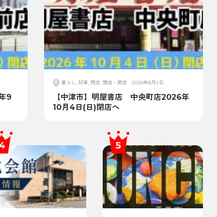
暮らし, 記事, 閉店, 開店・閉店
2026年8月2日
年9
【中津市】明屋書店 中央町店2026年
10月4日(日)閉店へ