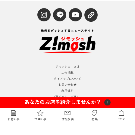
ジモッシュ！とは
広告掲載
タイアップについて
お問い合わせ
利用規約
プライバシーポリシー
あなたのお店を紹介しませんか？
運営情報
© 2024 Zimosh
新着記事
注目記事
情報提供
特集
TOP