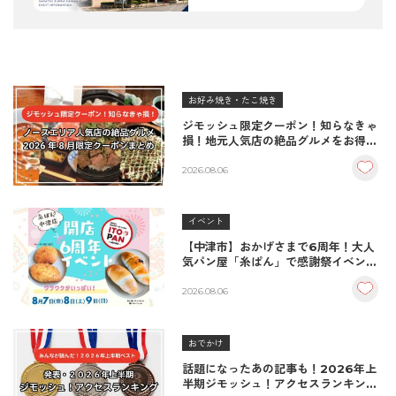
お好み焼き・たこ焼き
ジモッシュ限定クーポン！知らなきゃ
損！地元人気店の絶品グルメをお得に
楽しむクーポンまとめ
2026.08.06
イベント
【中津市】おかげさまで6周年！大人
気パン屋「糸ぱん」で感謝祭イベント
開催！豪華景品が当たる抽選会も
♪（8/7〜8/9）
2026.08.06
おでかけ
話題になったあの記事も！2026年上
半期ジモッシュ！アクセスランキング