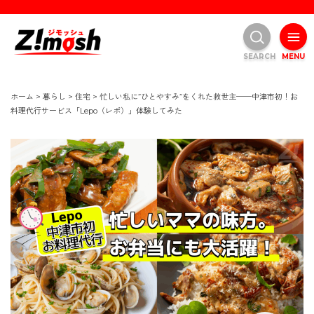
SEARCH
MENU
ホーム
>
暮らし
>
住宅
>
忙しい私に”ひとやすみ”をくれた救世主──中津市初！お
料理代行サービス「Lepo（レポ）」体験してみた