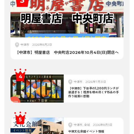
中津市
2026年8月2日
【中津市】明屋書店 中央町店2026年10月4日(日)閉店へ
中津市
2026年7月31日
【中津市】下田亭の1,200円ランチが
凄過ぎる！視界を埋め尽くす15品の手
作り総菜に感動
中津市, 全域
2026年8月3日
中津文化会館イベント情報