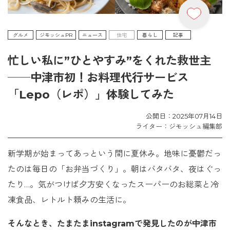
グルメ
ジモッシュPR
ニュース
住宅
暮らし
記事
忙しい私に”ひとやすみ”をくれた救世主
──中津市初！お料理代行サービス
「Lepo（レポ）」体験してみた
公開日：2025年07月14日
ライター：ジモッシュ編集部
新学期が始まってあっという間に夏休み。地味に憂鬱だっ
たのは毎日の「お弁当づくり」。朝はバタバタ、夜はぐっ
たり…。気がつけば夕方安くなったスーパーのお総菜と冷
凍食品、レトルト頼みの生活に。
そんなとき、たまたまinstagramで発見したのが中津市