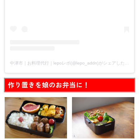
中津市｜お料理代行｜lepoレポ(@lepo_addn)がシェアした投稿
作り置きを娘のお弁当に！