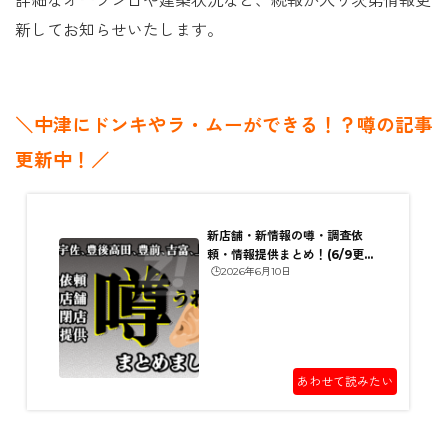
詳細なオープン日や建築状況など、続報が入り次第情報更
新してお知らせいたします。
＼中津にドンキやラ・ムーができる！？噂の記事
更新中！／
新店舗・新情報の噂・調査依
頼・情報提供まとめ！(6/9更
🕒️2026年6月10日
新)
あわせて読みたい