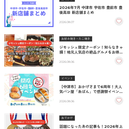
2026年7月 中津市 宇佐市 豊前市 豊
後高田 新店舗まとめ
2026.08.07
お好み焼き・たこ焼き
ジモッシュ限定クーポン！知らなきゃ
損！地元人気店の絶品グルメをお得に
楽しむクーポンまとめ
2026.08.06
イベント
【中津市】おかげさまで6周年！大人
気パン屋「糸ぱん」で感謝祭イベント
開催！豪華景品が当たる抽選会も
♪（8/7〜8/9）
2026.08.06
おでかけ
話題になったあの記事も！2026年上