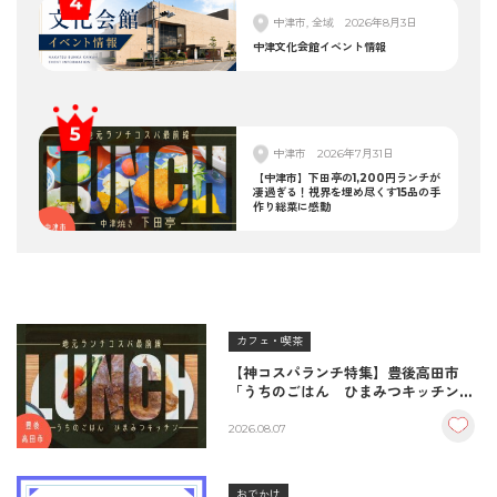
中津市, 全域
2026年8月3日
中津文化会館イベント情報
中津市
2026年7月31日
【中津市】下田亭の1,200円ランチが
凄過ぎる！視界を埋め尽くす15品の手
作り総菜に感動
カフェ・喫茶
【神コスパランチ特集】豊後高田市
「うちのごはん ひまみつキッチン」
｜秘伝タレが決め手の絶品ハンバーグ
＆生姜焼き！
2026.08.07
おでかけ