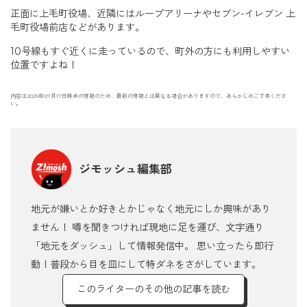
正面に上毛町役場、近隣にはループアリーナやセブン-イレブン 上
毛町役場前店などがあります。
10号線もすぐ近くに走っているので、町外の方にも利用しやすい
位置ですよね！
内容は2025年07月17日時点の情報のため、最新の情報とは異なる場合がありますので、あらかじめご了承くださ
い。
ジモッシュ編集部
地元が嫌いとか好きとかじゃなく地元にしか興味があり
ません！ 噂を聞きつければ現地に足を運び、文字通り
「地元をダッシュ」して情報発信中。 思い立ったら即行
動！普段から目を皿にして特ダネをさがしています。
このライターのその他の記事を読む