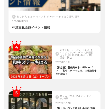
おでかけ, まとめ, イベント, ジモッシュPR, 注目記事, 記事
2026年8月3日
中津文化会館イベント情報
おでかけ, クーポン, グルメ, テ
イクアウト, ディナー・居酒屋,
ランチ, 丼, 新店舗, 暮らし, 肉,
開店・閉店
2026年8月4日
【新店舗】豊後高田市に8/1オープ
ン！「和牛ステーキはる」の極上和牛
丼が絶品！
カフェ・喫茶, グルメ, ハンバー
グ, 特集
2026年8月3日
【神コスパランチ特集】中津市/手作