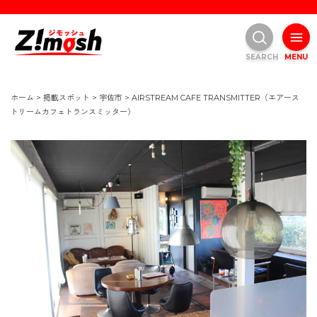
SEARCH
MENU
ホーム
>
掲載スポット
>
宇佐市
>
AIRSTREAM CAFE TRANSMITTER（エアース
トリームカフェトランスミッター）