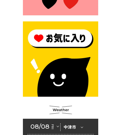
2026年6月23日 （一財）豊前
市佐野・則尾育英会奨学生募
集の「てびき」
2026年6月22日 神楽人の祭展
2026年6月18日 セアカゴケグ
モにご注意ください！
2026年6月17日 クーリングシ
ェルターの指定
2026年6月10日 令和８年経済
センサス-活動調査
2026年6月9日 令和８年第３
回定例会「一般質問一覧表」
2026年6月5日 新婚世帯の家
賃の助成をしています
08/08
FRI
中津市
2026年6月2日 戸籍に氏名の
振り仮名が記載されます