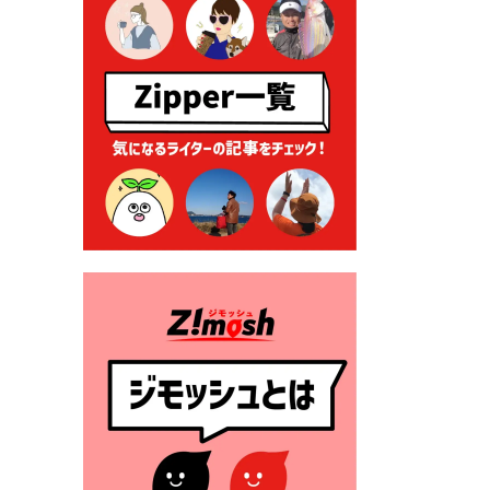
る各種申請に係る登記事項証
明書の添付省略について
2026年7月9日 廃食用油の回
収
2026年7月7日 「おゆずりコ
ーナー」について
2026年7月1日 豊前市民プール
一般開放
2026年7月1日 「豊前市定住促
進奨励金」が始まります！
（令和８年４月１日施行）
2026年6月25日 指定ごみ袋価
格改定
2026年6月23日 公告一覧（市
内業者対象）を更新しまし
た。