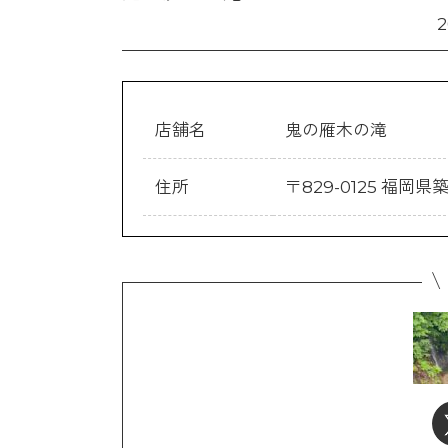
店舗名
鬼の雁木の滝
住所
〒829-0125 福