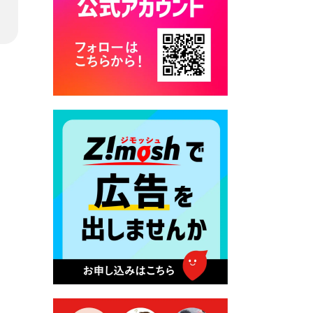
カード交付に伴う休日および
平日夜間開庁の案内
2026年7月22日 令和８年度
「こども文化パスポート事
業」
2026年7月21日 卜仙の郷 お
盆期間の営業時間のお知らせ
2026年7月17日 バス経路検索
のご利用案内
2026年7月10日 台湾伝統音楽
団体 「北埔八音団・楽善軒」
公演開催のお知らせ
2026年7月9日 クラウドファ
ンディング型ふるさと納税の
実施について
2026年7月9日 農地法等に係