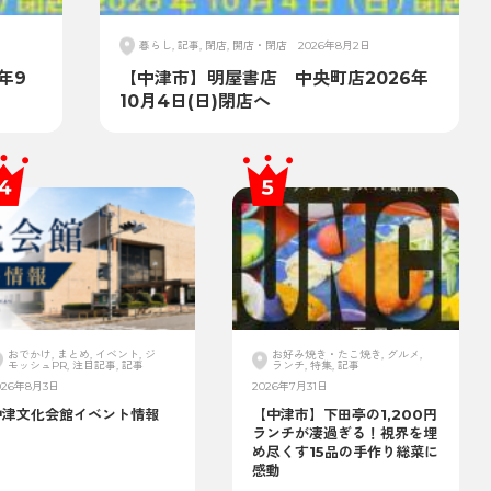
暮らし, 記事, 閉店, 開店・閉店
2026年8月2日
年9
【中津市】明屋書店 中央町店2026年
10月4日(日)閉店へ
おでかけ, まとめ, イベント, ジ
お好み焼き・たこ焼き, グルメ,
モッシュPR, 注目記事, 記事
ランチ, 特集, 記事
026年8月3日
2026年7月31日
中津文化会館イベント情報
【中津市】下田亭の1,200円
ランチが凄過ぎる！視界を埋
め尽くす15品の手作り総菜に
感動