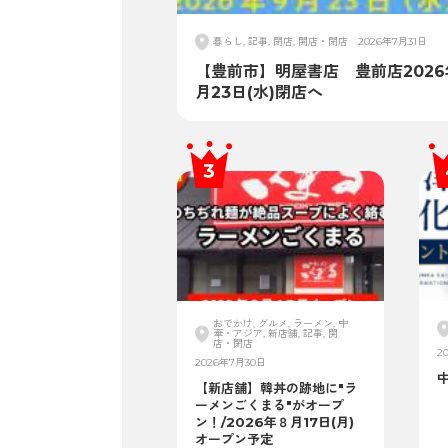
暮らし, 記事, 閉店, 開店・閉店
2026年7月31日
【豊前市】明屋書店 豊前店2026
月23日(水)閉店へ
おでかけ, グルメ, ラーメン, 中
華・アジア, 新店舗, 記事, 開
店・閉店
2
2026年7月30日
【新店舗】韓丼の跡地に"ラ
ーメンごくまる"がオープ
ン！/2026年８月17日(月)
オープン予定