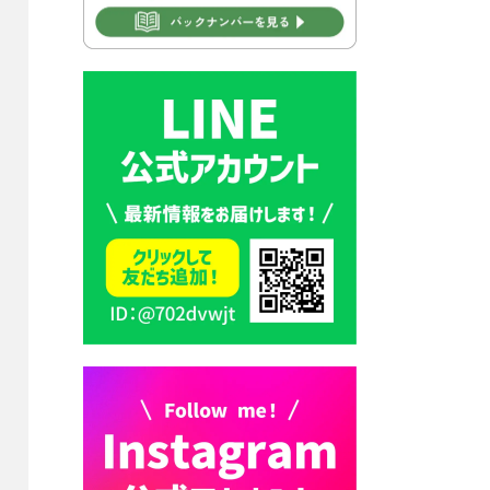
2026年7月30日 豊前市立学校
再編成準備協議会
2026年7月30日 豊前市立学校
紹介≪再編計画の見直しにつ
いて≫
2026年7月29日 豊前市指定ご
み袋販売のお知らせ
2026年7月28日 豊前カラス天
狗みなと祭り（花火大会）開
催決定！
2026年7月28日 ごみ収集日の
お知らせ
2026年7月28日 令和8年度
京築地区水道企業団職員採用
試験（募集）
2026年7月27日 マイナンバー