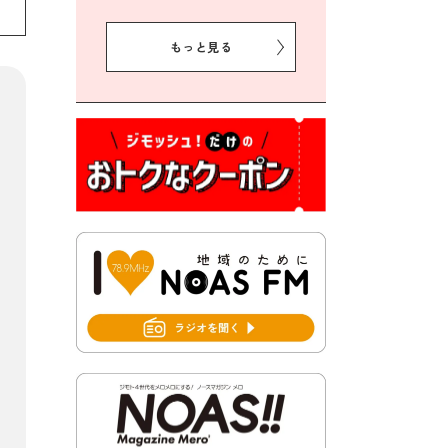
2026年8月5日 豊前市クリー
ン作戦参加者募集
もっと見る
2026年8月3日 千束地域づく
り協議会
2026年8月3日 第13回市町村
対抗「福岡駅伝」出場選手募
集！
2026年7月31日 令和8年熊本
地震義援金の受付について
2026年7月31日 第６次豊前市
総合計画後期基本計画策定業
務委託に係る質問回答につい
て
2026年7月31日 市税等の納付
書が変わります！
2026年7月30日 豊前市立豊前
中学校の進捗状況について