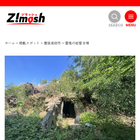
SEARCH
MENU
ホーム
>
掲載スポット
>
豊後高田市
>
雷鬼の岩屋古墳