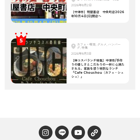
2026年8月2日
【中津市】明屋書店 中央町店2026
年10月4日(日)閉店へ
カフェ・喫茶, グルメ, ハンバー
グ, 特集
2026年8月3日
【神コスパランチ特集】中津市/手作
りの優しさとこだわりの一杯に心満た
される。家族を想う特別なランチ
『Cafe Chouchou（カフェ・シュ
シュ）』