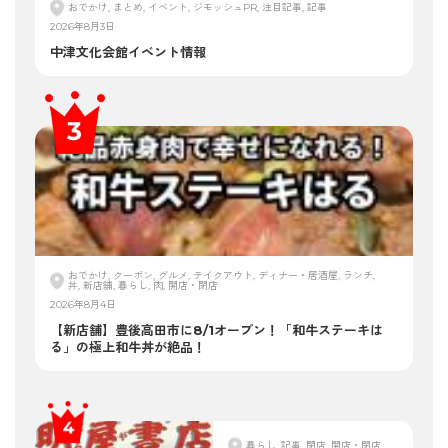
おでかけ, まとめ, イベント, ジモッシュPR, 注目記事, 記事
2026年8月3日
中津文化会館イベント情報
おでかけ, クーポン, グルメ, テイクアウト, ディナー・居酒屋, ランチ,
丼, 新店舗, 暮らし, 肉, 開店・閉店
2026年8月4日
【新店舗】豊後高田市に8/1オープン！「和牛ステーキは
る」の極上和牛丼が絶品！
暮らし, 記事, 閉店, 開店・閉店