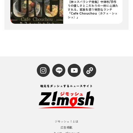
【神コスパランチ特集】中津市/手作
りの優しさとこだわりの一杯に心満た
される。家族を想う特別なランチ
『Cafe Chouchou（カフェ・シュ
シュ）』
ジモッシュ！とは
広告掲載