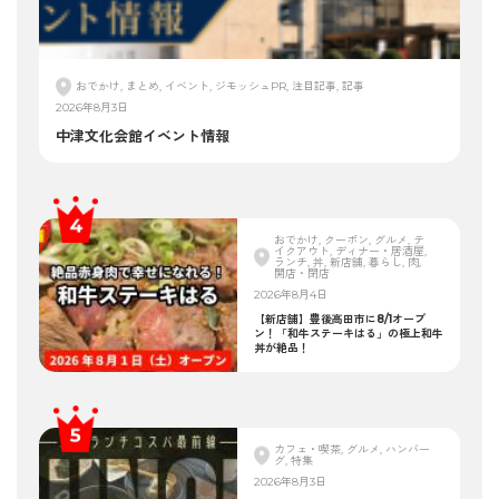
おでかけ, まとめ, イベント, ジモッシュPR, 注目記事, 記事
2026年8月3日
中津文化会館イベント情報
おでかけ, クーポン, グルメ, テ
イクアウト, ディナー・居酒屋,
ランチ, 丼, 新店舗, 暮らし, 肉,
開店・閉店
2026年8月4日
【新店舗】豊後高田市に8/1オープ
ン！「和牛ステーキはる」の極上和牛
丼が絶品！
カフェ・喫茶, グルメ, ハンバー
グ, 特集
2026年8月3日