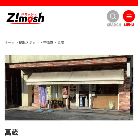
SEARCH
MENU
ホーム
>
掲載スポット
>
宇佐市
>
萬蔵
萬蔵