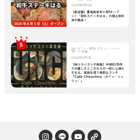
2026年8月4日
【新店舗】豊後高田市に8/1オープ
ン！「和牛ステーキはる」の極上和牛
丼が絶品！
カフェ・喫茶, グルメ, ハンバー
グ, 特集
2026年8月3日
【神コスパランチ特集】中津市/手作
りの優しさとこだわりの一杯に心満た
される。家族を想う特別なランチ
『Cafe Chouchou（カフェ・シュ
シュ）』