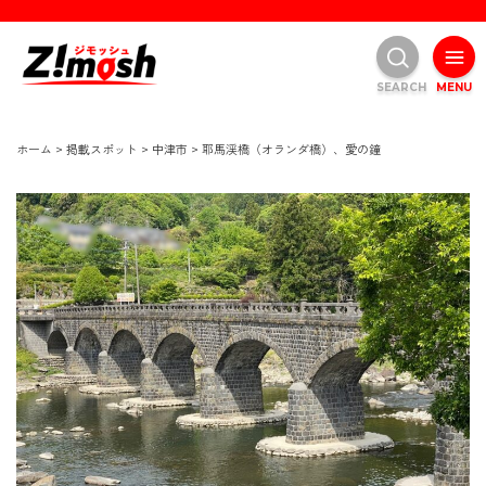
SEARCH
MENU
ホーム
>
掲載スポット
>
中津市
>
耶馬渓橋（オランダ橋）、愛の鐘