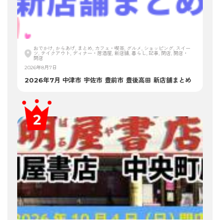
おでかけ, からあげ, まとめ, カフェ・喫茶, グルメ, ショッピング, スイー
ツ, テイクアウト, ディナー・居酒屋, 新店舗, 暮らし, 記事, 閉店, 開店・
閉店
2026年8月7日
2026年7月 中津市 宇佐市 豊前市 豊後高田 新店舗まとめ