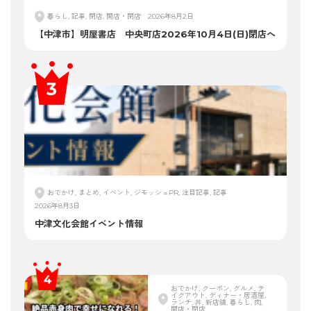
暮らし, 記事, 閉店, 開店・閉店
2026年8月2日
【中津市】明屋書店 中央町店2026年10月4日(日)閉店へ
おでかけ, まとめ, イベント, ジモッシュPR, 注目記事, 記事
2026年8月3日
中津文化会館イベント情報
おでかけ, クーポン, グルメ, テ
イクアウト, ディナー・居酒屋,
ランチ, 丼, 新店舗, 暮らし, 肉,
開店・閉店