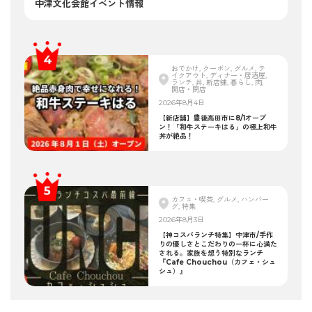
中津文化会館イベント情報
おでかけ, クーポン, グルメ, テ
イクアウト, ディナー・居酒屋,
ランチ, 丼, 新店舗, 暮らし, 肉,
開店・閉店
2026年8月4日
【新店舗】豊後高田市に8/1オープ
ン！「和牛ステーキはる」の極上和牛
丼が絶品！
カフェ・喫茶, グルメ, ハンバー
グ, 特集
2026年8月3日
【神コスパランチ特集】中津市/手作
りの優しさとこだわりの一杯に心満た
される。家族を想う特別なランチ
『Cafe Chouchou（カフェ・シュ
シュ）』