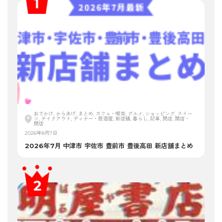
おでかけ, からあげ, まとめ, カフェ・喫茶, グルメ, ショッピング, スイー
ツ, テイクアウト, ディナー・居酒屋, 新店舗, 暮らし, 記事, 閉店, 開店・
閉店
2026年8月7日
2026年7月 中津市 宇佐市 豊前市 豊後高田 新店舗まとめ