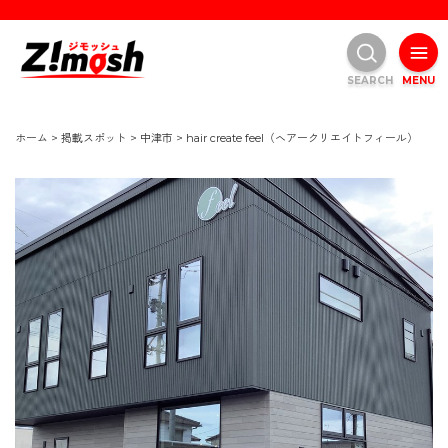
SEARCH
MENU
ホーム
>
掲載スポット
>
中津市
>
hair create feel（ヘアークリエイトフィール）