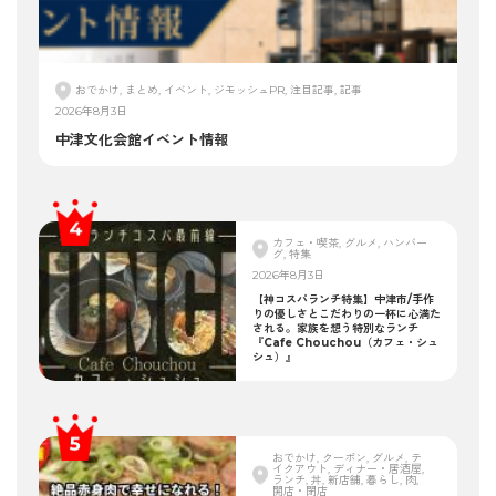
おでかけ, まとめ, イベント, ジモッシュPR, 注目記事, 記事
2026年8月3日
中津文化会館イベント情報
カフェ・喫茶, グルメ, ハンバー
グ, 特集
2026年8月3日
【神コスパランチ特集】中津市/手作
りの優しさとこだわりの一杯に心満た
される。家族を想う特別なランチ
『Cafe Chouchou（カフェ・シュ
シュ）』
おでかけ, クーポン, グルメ, テ
イクアウト, ディナー・居酒屋,
ランチ, 丼, 新店舗, 暮らし, 肉,
開店・閉店