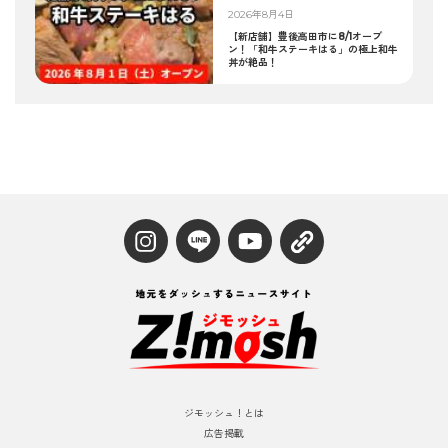
2026年8月4日
【新店舗】豊後高田市に8/1オープ
ン！「和牛ステーキはる」の極上和牛
丼が絶品！
ジモッシュ！とは
広告掲載