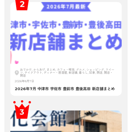
おでかけ, からあげ, まとめ, カフェ・喫茶, グルメ, ショッピング, スイー
ツ, テイクアウト, ディナー・居酒屋, 新店舗, 暮らし, 記事, 閉店, 開店・
閉店
2026年8月7日
2026年7月 中津市 宇佐市 豊前市 豊後高田 新店舗まとめ