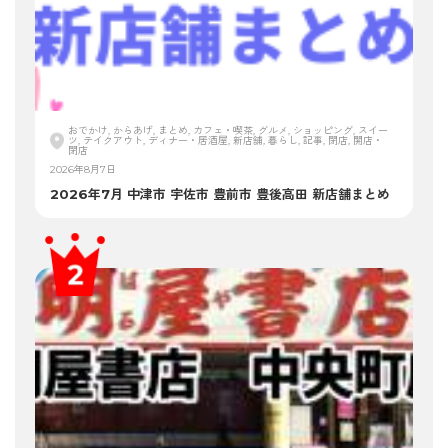
おでかけ, からあげ, まとめ, カフェ・喫茶, グルメ, ショッピング, スイー
ツ, テイクアウト, ディナー・居酒屋, 新店舗, 暮らし, 記事, 閉店, 開店・
閉店
2026年8月7日
2026年7月 中津市 宇佐市 豊前市 豊後高田 新店舗まとめ