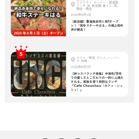
イクアウト, ディナー・居酒屋,
ランチ, 丼, 新店舗, 暮らし, 肉,
開店・閉店
2026年8月4日
【新店舗】豊後高田市に8/1オープ
ン！「和牛ステーキはる」の極上和牛
丼が絶品！
カフェ・喫茶, グルメ, ハンバー
グ, 特集
2026年8月3日
【神コスパランチ特集】中津市/手作
りの優しさとこだわりの一杯に心満た
される。家族を想う特別なランチ
『Cafe Chouchou（カフェ・シュ
シュ）』