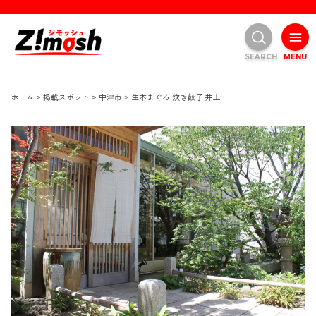
SEARCH
MENU
ホーム
>
掲載スポット
>
中津市
>
生本まぐろ 炊き餃子 井上