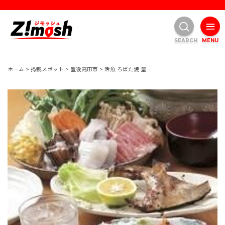
SEARCH
MENU
ホーム
>
掲載スポット
>
豊後高田市
>
活魚 ろばた焼 聖