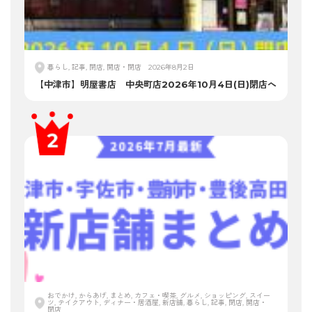
暮らし, 記事, 閉店, 開店・閉店
2026年8月2日
【中津市】明屋書店 中央町店2026年10月4日(日)閉店へ
おでかけ, からあげ, まとめ, カフェ・喫茶, グルメ, ショッピング, スイー
ツ, テイクアウト, ディナー・居酒屋, 新店舗, 暮らし, 記事, 閉店, 開店・
閉店