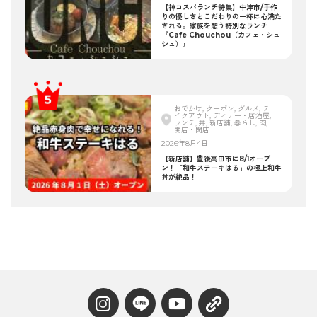
【神コスパランチ特集】中津市/手作
りの優しさとこだわりの一杯に心満た
される。家族を想う特別なランチ
『Cafe Chouchou（カフェ・シュ
シュ）』
おでかけ, クーポン, グルメ, テ
イクアウト, ディナー・居酒屋,
ランチ, 丼, 新店舗, 暮らし, 肉,
開店・閉店
2026年8月4日
【新店舗】豊後高田市に8/1オープ
ン！「和牛ステーキはる」の極上和牛
丼が絶品！