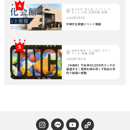
おでかけ, まとめ, イベント, ジ
モッシュPR, 注目記事, 記事
2026年8月3日
中津文化会館イベント情報
お好み焼き・たこ焼き, グルメ,
ランチ, 特集, 記事
2026年7月31日
【中津市】下田亭の1,200円ランチが
凄過ぎる！視界を埋め尽くす15品の手
作り総菜に感動