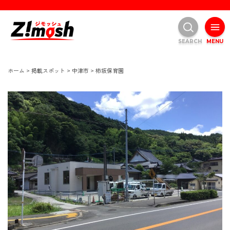
SEARCH
MENU
ホーム
>
掲載スポット
>
中津市
>
柿坂保育園