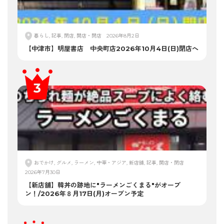
暮らし, 記事, 閉店, 開店・閉店
2026年8月2日
【中津市】明屋書店 中央町店2026年10月4日(日)閉店へ
おでかけ, グルメ, ラーメン, 中華・アジア, 新店舗, 記事, 開店・閉店
2026年7月30日
【新店舗】韓丼の跡地に"ラーメンごくまる"がオープ
ン！/2026年８月17日(月)オープン予定