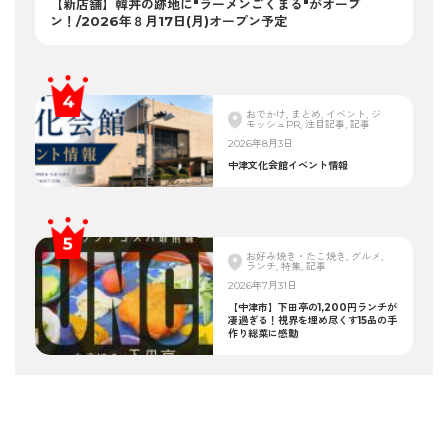
【新店舗】韓丼の跡地に"ラーメンごくまる"がオープ
ン！/2026年８月17日(月)オープン予定
おでかけ, まとめ, イベント, ジ
モッシュPR, 注目記事, 記事
2026年8月3日
中津文化会館イベント情報
お好み焼き・たこ焼き, グルメ,
ランチ, 特集, 記事
2026年7月31日
【中津市】下田亭の1,200円ランチが
凄過ぎる！視界を埋め尽くす15品の手
作り総菜に感動