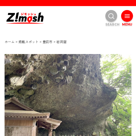
SEARCH
MENU
ホーム
>
掲載スポット
>
豊前市
>
岩洞窟