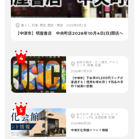
暮らし, 記事, 閉店, 開店・閉店
2026年8月2日
【中津市】明屋書店 中央町店2026年10月4日(日)閉店へ
お好み焼き・たこ焼き, グルメ,
ランチ, 特集, 記事
2026年7月31日
【中津市】下田亭の1,200円ランチが
凄過ぎる！視界を埋め尽くす15品の手
作り総菜に感動
おでかけ, まとめ, イベント, ジ
モッシュPR, 注目記事, 記事
2026年8月3日
中津文化会館イベント情報