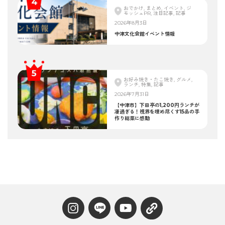
おでかけ, まとめ, イベント, ジ
モッシュPR, 注目記事, 記事
2026年8月3日
中津文化会館イベント情報
お好み焼き・たこ焼き, グルメ,
ランチ, 特集, 記事
2026年7月31日
【中津市】下田亭の1,200円ランチが
凄過ぎる！視界を埋め尽くす15品の手
作り総菜に感動