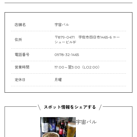
店舗名
宇宙バル
〒879-0471 宇佐市四日市1465-6 コー
住所
シュービル1F
電話番号
0978-32-1465
営業時間
17:00～翌3:00（LO2:00）
定休日
月曜
宇宙バル