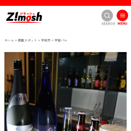
SEARCH
MENU
ホーム
>
掲載スポット
>
宇佐市
>
宇宙バル