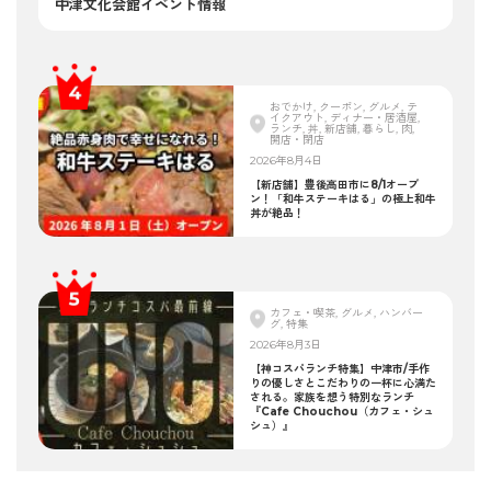
中津文化会館イベント情報
おでかけ, クーポン, グルメ, テ
イクアウト, ディナー・居酒屋,
ランチ, 丼, 新店舗, 暮らし, 肉,
開店・閉店
2026年8月4日
【新店舗】豊後高田市に8/1オープ
ン！「和牛ステーキはる」の極上和牛
丼が絶品！
カフェ・喫茶, グルメ, ハンバー
グ, 特集
2026年8月3日
【神コスパランチ特集】中津市/手作
りの優しさとこだわりの一杯に心満た
される。家族を想う特別なランチ
『Cafe Chouchou（カフェ・シュ
シュ）』