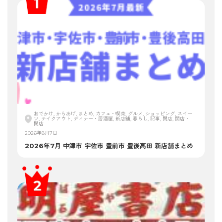
おでかけ, からあげ, まとめ, カフェ・喫茶, グルメ, ショッピング, スイー
ツ, テイクアウト, ディナー・居酒屋, 新店舗, 暮らし, 記事, 閉店, 開店・
閉店
2026年8月7日
2026年7月 中津市 宇佐市 豊前市 豊後高田 新店舗まとめ