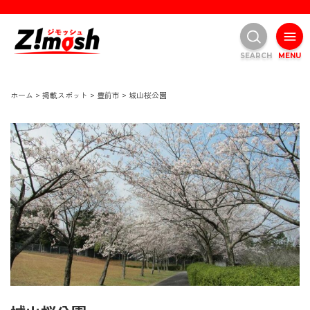
SEARCH
MENU
ホーム
>
掲載スポット
>
豊前市
>
城山桜公園